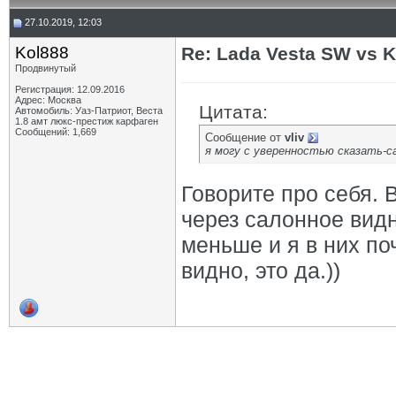
27.10.2019, 12:03
Kol888
Re: Lada Vesta SW vs 
Продвинутый
Регистрация: 12.09.2016
Адрес: Москва
Цитата:
Автомобиль: Уаз-Патриот, Веста
1.8 амт люкс-престиж карфаген
Сообщений: 1,669
Сообщение от
vliv
я могу с уверенностью сказать-са
Говорите про себя. 
через салонное вид
меньше и я в них по
видно, это да.))