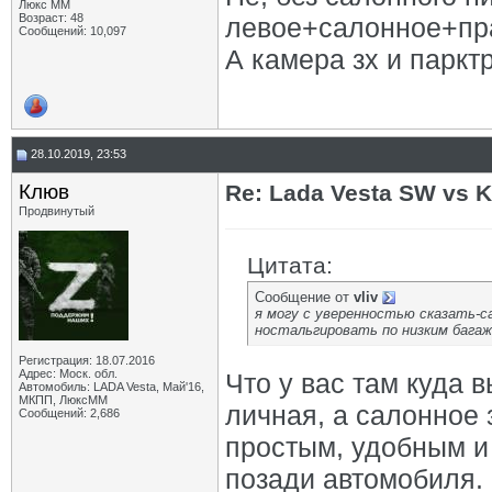
Люкс ММ
Возраст: 48
левое+салонное+пр
Сообщений: 10,097
А камера зх и паркт
28.10.2019, 23:53
Клюв
Re: Lada Vesta SW vs 
Продвинутый
Цитата:
Сообщение от
vliv
я могу с уверенностью сказать-с
ностальгировать по низким бага
Регистрация: 18.07.2016
Адрес: Моск. обл.
Что у вас там куда
Автомобиль: LADA Vesta, Май'16,
МКПП, ЛюксММ
личная, а салонное 
Сообщений: 2,686
простым, удобным и
позади автомобиля.