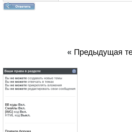
«
Предыдущая т
Ваши права в разделе
Вы
не можете
создавать новые темы
Вы
не можете
отвечать в темах
Вы
не можете
прикреплять вложения
Вы
не можете
редактировать свои сообщения
BB коды
Вкл.
Смайлы
Вкл.
[IMG]
код
Вкл.
HTML код
Выкл.
Правила форума