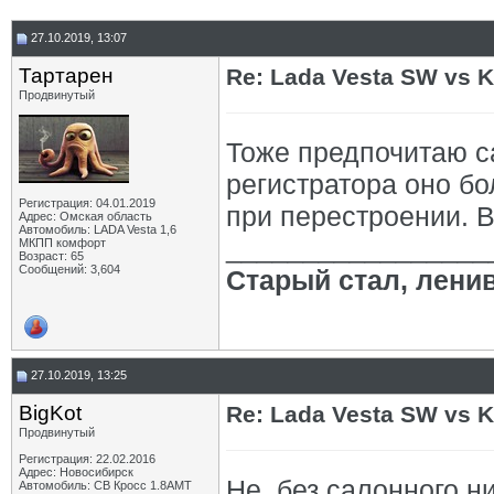
27.10.2019, 13:07
Тартарен
Re: Lada Vesta SW vs 
Продвинутый
Тоже предпочитаю с
регистратора оно бо
Регистрация: 04.01.2019
при перестроении. В
Адрес: Омская область
Автомобиль: LADA Vesta 1,6
_________________
МКПП комфорт
Возраст: 65
Сообщений: 3,604
Старый стал, лени
27.10.2019, 13:25
BigKot
Re: Lada Vesta SW vs 
Продвинутый
Регистрация: 22.02.2016
Адрес: Новосибирск
Не, без салонного н
Автомобиль: СВ Кросс 1.8АМТ