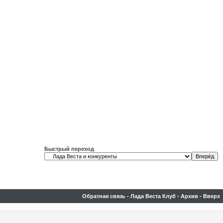
Быстрый переход
Обратная связь
-
Лада Веста Клуб
-
Архив
-
Вверх