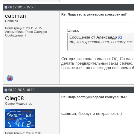
06.12.2015, 15:50
cabman
Re: Лада веста универсал конкуренты?
Новичок
Регистрация: 28.11.2015
Цитата:
Автомобиль: Рено Сандеро
Сообщений: 7
Сообщение от
Aлександр
Не, конкурентов нет, потому-как
Сегодня заезжал в салон к ОД. Со слов
делать предварительный заказ сейчас, 
прокатиться, но на сегодня всё время 
06.12.2015, 16:10
Oleg08
Re: Лада веста универсал конкуренты?
Супер Модератор
cabman
, брешут и не краснеют. )
Регистрация: 28.06.2015