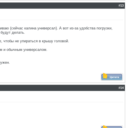
#
13
иваю (сейчас калина универсал). А вот из-за удобства погрузки,
 будут делать.
, чтобы не упираться в крышу головой.
ом и обычным универсалом.
нужен.
#
14