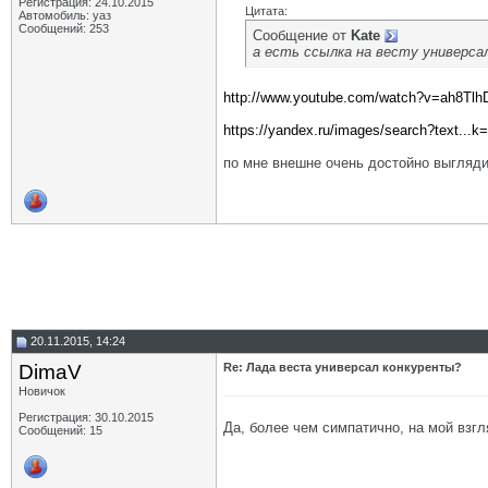
Регистрация: 24.10.2015
Цитата:
Автомобиль: уаз
Сообщений: 253
Сообщение от
Kate
а есть ссылка на весту универса
http://www.youtube.com/watch?v=ah8Tl
https://yandex.ru/images/search?text...
по мне внешне очень достойно выгляди
20.11.2015, 14:24
DimaV
Re: Лада веста универсал конкуренты?
Новичок
Регистрация: 30.10.2015
Да, более чем симпатично, на мой взгл
Сообщений: 15