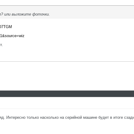
л? или выложите фоточки.
hD7TGM
k=1&source=wiz
т.
яд. Интересно только насколько на серийной машине будет в итоге сзади