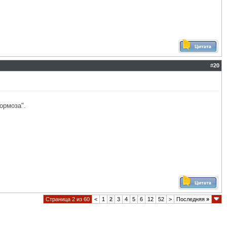
#
20
ормоза".
Страница 2 из 60
<
1
2
3
4
5
6
12
52
>
Последняя
»