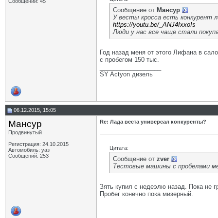
Сообщений: 45
Сообщение от
Мансур
У весты кросса есть конкурент 
https://youtu.be/_ANJ4IxxoIs
Люди у нас все чаще стали покуп
Год назад меня от этого Лифана в сал
с пробегом 150 тыс.
__________________
SY Actyon дизель
06.12.2015, 15:05
Мансур
Re: Лада веста универсал конкуренты?
Продвинутый
Регистрация: 24.10.2015
Цитата:
Автомобиль: уаз
Сообщений: 253
Сообщение от
zver
Тестовые машины с пробелами ме
Зять купил с недеэлю назад. Пока не г
Пробег конечно пока мизерный.