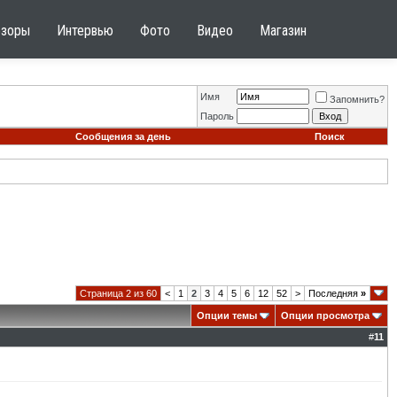
бзоры
Интервью
Фото
Видео
Магазин
Имя
Запомнить?
Пароль
Сообщения за день
Поиск
Страница 2 из 60
<
1
2
3
4
5
6
12
52
>
Последняя
»
Опции темы
Опции просмотра
#
11