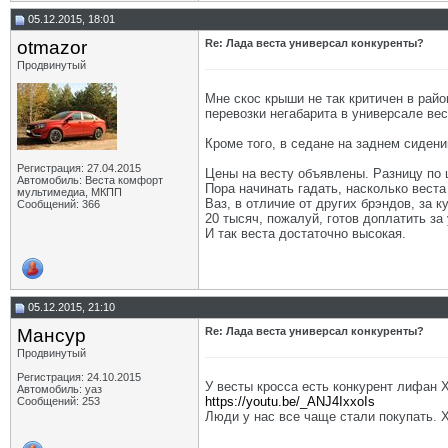
05.12.2015, 18:01
otmazor
Re: Лада веста универсал конкуренты?
Продвинутый
Мне скос крыши не так критичен в район
перевозки негабарита в универсале вес
Кроме того, в седане на заднем сиден
Регистрация: 27.04.2015
Цены на весту объявлены. Разницу по 
Автомобиль: Веста комфорт
Пора начинать гадать, насколько вест
мультимедиа, МКПП
Ваз, в отличие от других брэндов, за к
Сообщений: 366
20 тысяч, пожалуй, готов доплатить за 
И так веста достаточно высокая.
05.12.2015, 21:10
Мансур
Re: Лада веста универсал конкуренты?
Продвинутый
Регистрация: 24.10.2015
У весты кросса есть конкурент лифан 
Автомобиль: уаз
https://youtu.be/_ANJ4IxxoIs
Сообщений: 253
Люди у нас все чаще стали покупать. 