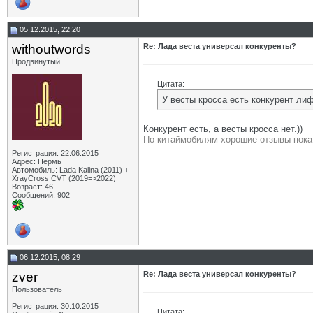
05.12.2015, 22:20
withoutwords
Re: Лада веста универсал конкуренты?
Продвинутый
Цитата:
У весты кросса есть конкурент ли
Конкурент есть, а весты кросса нет.))
По китаймобилям хорошие отзывы пока
Регистрация: 22.06.2015
Адрес: Пермь
Автомобиль: Lada Kalina (2011) +
XrayCross CVT (2019=>2022)
Возраст: 46
Сообщений: 902
06.12.2015, 08:29
zver
Re: Лада веста универсал конкуренты?
Пользователь
Регистрация: 30.10.2015
Цитата: