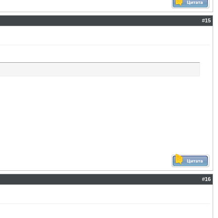
#
15
#
16