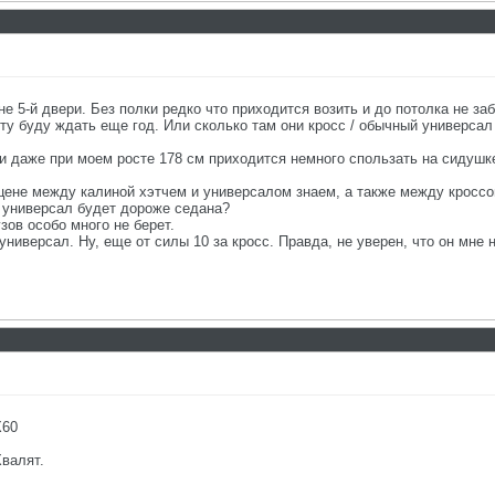
е 5-й двери. Без полки редко что приходится возить и до потолка не заб
ту буду ждать еще год. Или сколько там они кросс / обычный универсал
ии даже при моем росте 178 см приходится немного спользать на сидушке
цене между калиной хэтчем и универсалом знаем, а также между кросс
а универсал будет дороже седана?
узов особо много не берет.
универсал. Ну, еще от силы 10 за кросс. Правда, не уверен, что он мне 
Х60
Хвалят.