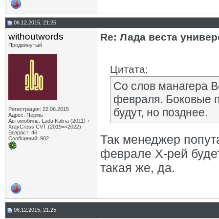
06.12.2015, 21:25
withoutwords
Re: Лада веста униве
Продвинутый
Цитата:
Со слов манагера В
февраля. Боковые п
Регистрация: 22.06.2015
будут, но позднее.
Адрес: Пермь
Автомобиль: Lada Kalina (2011) +
XrayCross CVT (2019=>2022)
Возраст: 46
Так менеджер попут
Сообщений: 902
феврале Х-рей будет
такая же, да.
06.12.2015, 21:25