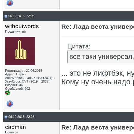
06.12.2015, 22:06
withoutwords
Re: Лада веста униве
Продвинутый
Цитата:
все таки универсал.
Регистрация: 22.06.2015
... это не лифтбэк, 
Адрес: Пермь
Автомобиль: Lada Kalina (2011) +
Кому ну очень надо 
XrayCross CVT (2019=>2022)
Возраст: 46
Сообщений: 902
06.12.2015, 22:28
cabman
Re: Лада веста униве
Новичок