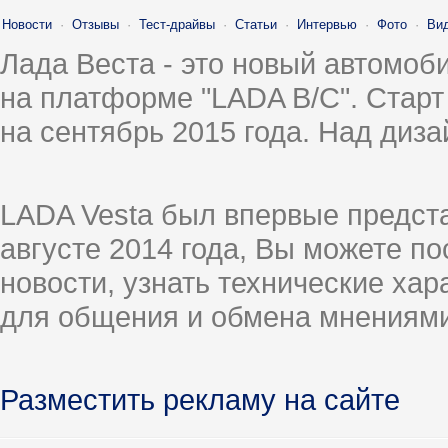
Новости
·
Отзывы
·
Тест-драйвы
·
Статьи
·
Интервью
·
Фото
·
Ви
Лада Веста - это новый автомо
на платформе "LADA B/C". Старт
на сентябрь 2015 года. Над диз
LADA Vesta был впервые предст
августе 2014 года, Вы можете п
новости, узнать технические ха
для общения и обмена мнениями
Разместить рекламу на сайте