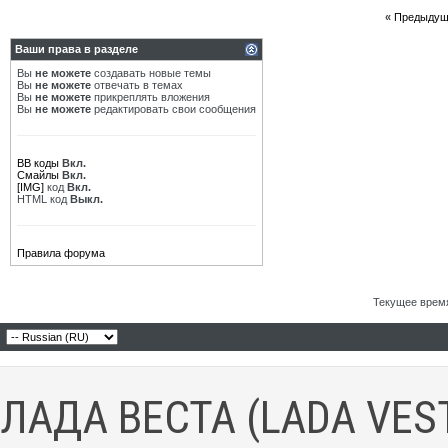
«
Предыдущ
Ваши права в разделе
Вы
не можете
создавать новые темы
Вы
не можете
отвечать в темах
Вы
не можете
прикреплять вложения
Вы
не можете
редактировать свои сообщения
BB коды
Вкл.
Смайлы
Вкл.
[IMG]
код
Вкл.
HTML код
Выкл.
Правила форума
Текущее врем
ЛАДА ВЕСТА (LADA VES