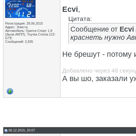
Ecvi
,
Цитата:
Регистрация: 28.06.2015
Адрес: Элиста
Сообщение от
Ecvi
Автомобиль: Гранта-Спорт 1.8
(была АКПП), Toyota Cresta 2JZ-
краснеть нужно Ав
GTE
Сообщений: 2,935
Не брешут - потому и
Добавлено через 48 секун
А вы шо, заказали у
06.12.2015, 20:07