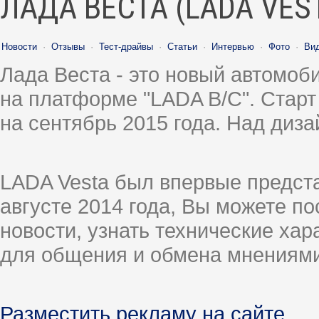
ЛАДА ВЕСТА (LADA VES
Новости
·
Отзывы
·
Тест-драйвы
·
Статьи
·
Интервью
·
Фото
·
Ви
Лада Веста - это новый автомо
на платформе "LADA B/C". Старт
на сентябрь 2015 года. Над диз
LADA Vesta был впервые предст
августе 2014 года, Вы можете п
новости, узнать технические ха
для общения и обмена мнениями
Разместить рекламу на сайте