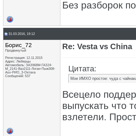
Без разборок п
31.03.2016, 19:12
Борис_72
Re: Vesta vs China
Продвинутый
Регистрация: 12.11.2015
Адрес: Люберцы
Автомобиль: ЗАЗ968М-ГАЗ24-
Цитата:
М_2141-Ваз2111-Логан-Пыж308-
Asx-РИО_3-Октаха
Сообщений: 537
Мое ИМХО простое: чуда с чайнак
Всецело поддер
выпускать что т
взлетели. Прос