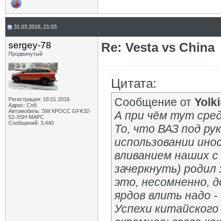
31.03.2016, 21:03
sergey-78
Re: Vesta vs China
Продвинутый
Цитата:
Сообщение от
Yolk
Регистрация: 18.01.2016
Адрес: Спб
Автомобиль: SW КРОСС GFK32-
А при чём тут сред
52-XSH МАРС
Сообщений: 3,440
То, что ВАЗ под ру
использовании ин
вливанием наших с 
зачеркнуть) родил 
это, несомненно, 
ярдов влить надо -
Успехи китайского 