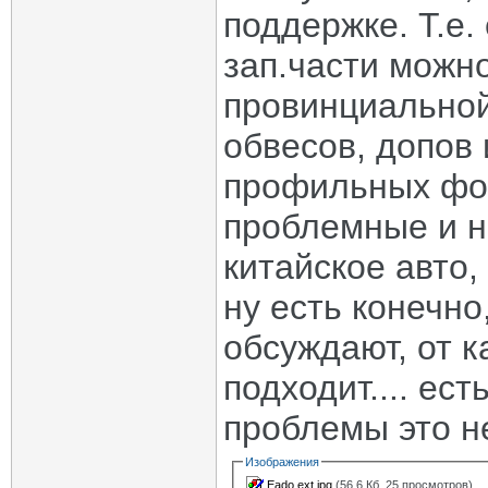
поддержке. Т.е.
зап.части можно
провинциальной
обвесов, допов 
профильных фо
проблемные и н
китайское авто,
ну есть конечно
обсуждают, от к
подходит.... ест
проблемы это не
Изображения
Eado ext.jpg
(56.6 Кб, 25 просмотров)