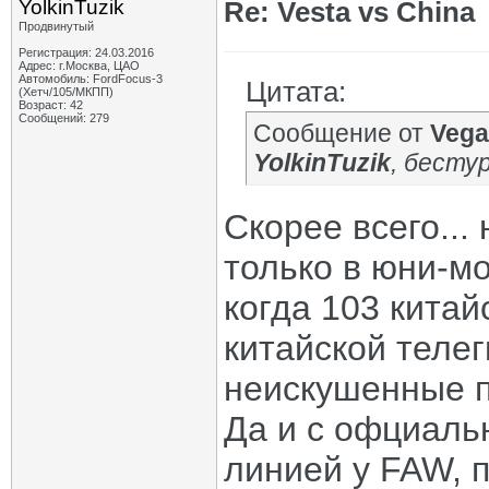
YolkinTuzik
Re: Vesta vs China
Продвинутый
Регистрация: 24.03.2016
Адрес: г.Москва, ЦАО
Автомобиль: FordFocus-3
Цитата:
(Хетч/105/МКПП)
Возраст: 42
Сообщений: 279
Сообщение от
Vega
YolkinTuzik
, бесту
Скорее всего...
только в юни-мо
когда 103 китай
китайской телег
неискушенные 
Да и с офциаль
линией у FAW, п