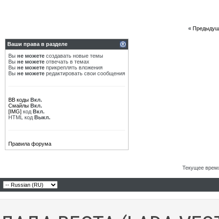
«
Предыдущ
Ваши права в разделе
Вы
не можете
создавать новые темы
Вы
не можете
отвечать в темах
Вы
не можете
прикреплять вложения
Вы
не можете
редактировать свои сообщения
BB коды
Вкл.
Смайлы
Вкл.
[IMG]
код
Вкл.
HTML код
Выкл.
Правила форума
Текущее врем