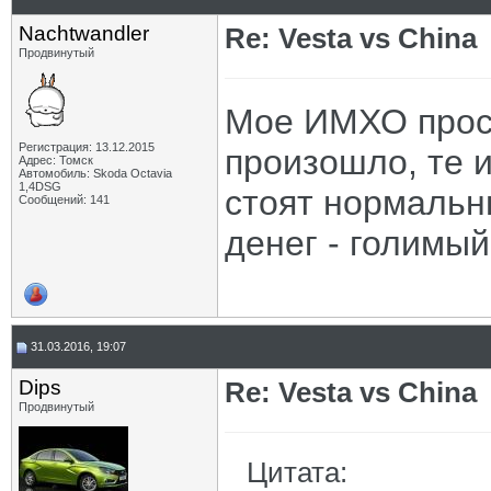
Nachtwandler
Re: Vesta vs China
Продвинутый
Мое ИМХО прост
Регистрация: 13.12.2015
произошло, те 
Адрес: Томск
Автомобиль: Skoda Octavia
1,4DSG
стоят нормальны
Сообщений: 141
денег - голимы
31.03.2016, 19:07
Dips
Re: Vesta vs China
Продвинутый
Цитата: