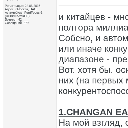
Регистрация: 24.03.2016
Адрес: г.Москва, ЦАО
Автомобиль: FordFocus-3
и китайцев - мно
(Хетч/105/МКПП)
Возраст: 42
Сообщений: 279
полтора милли
Собсно, и автом
или иначе конку
диапазоне - пр
Вот, хотя бы, о
них (на первых 
конкурентоспос
1.CHANGAN E
На мой взгляд,