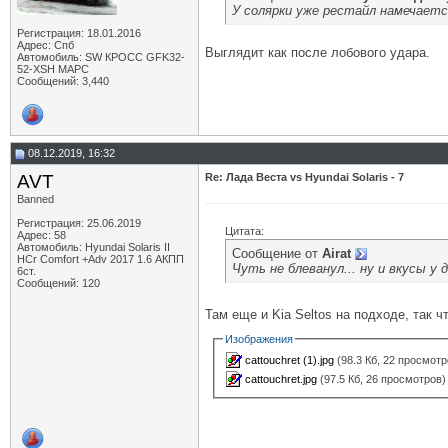
У солярки уже рестайл намечается
Регистрация: 18.01.2016
Адрес: Спб
Выглядит как после лобового удара.
Автомобиль: SW КРОСС GFK32-
52-XSH МАРС
Сообщений: 3,440
08.12.2019, 16:32
AVT
Re: Лада Веста vs Hyundai Solaris - 7
Banned
Регистрация: 25.06.2019
Цитата:
Адрес: 58
Автомобиль: Hyundai Solaris II
Сообщение от
Airat
HCr Comfort +Adv 2017 1.6 АКПП
Чуть не блеванул... ну и вкусы у 
6ст.
Сообщений: 120
Там еще и Kia Seltos на подходе, так ч
Изображения
cattouchret (1).jpg
(98.3 Кб, 22 просмотр
cattouchret.jpg
(97.5 Кб, 26 просмотров)