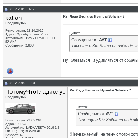
08.12.2019, 16:59
katran
Re: Лада Веста vs Hyundai Solaris - 7
Продвинутый
Регистрация: 29.10.2015
Цитата:
Адрес: Оренбургская область
Автомобиль: Ваз 217250 GFK11-
Сообщение от
AVT
52-AK2
Там еще и Kia Seltos на подходе,
Сообщений: 2,868
Ну "блеваться" и удивляться от собач
08.12.2019, 17:31
ПотомуЧтоГладиолус
Re: Лада Веста vs Hyundai Solaris - 7
Продвинутый
Цитата:
Сообщение от
AVT
Там еще и Kia Seltos на подх
Регистрация: 21.05.2015
Адрес: 56RUS
Автомобиль: LADA VESTA 2016 1.6
МКПП (JH3) КОМФОРТ
(Не)уважаемый, на тему смотри хот
Возраст: 42