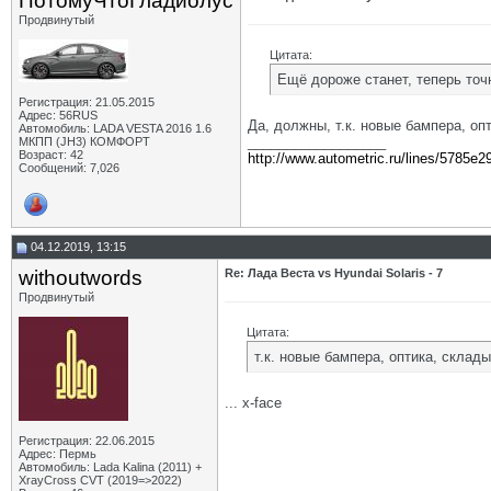
ПотомуЧтоГладиолус
Продвинутый
Цитата:
Ещё дороже станет, теперь точн
Регистрация: 21.05.2015
Адрес: 56RUS
Да, должны, т.к. новые бампера, оп
Автомобиль: LADA VESTA 2016 1.6
__________________
МКПП (JH3) КОМФОРТ
Возраст: 42
http://www.autometric.ru/lines/5785e2
Сообщений: 7,026
04.12.2019, 13:15
withoutwords
Re: Лада Веста vs Hyundai Solaris - 7
Продвинутый
Цитата:
т.к. новые бампера, оптика, склад
... x-face
Регистрация: 22.06.2015
Адрес: Пермь
Автомобиль: Lada Kalina (2011) +
XrayCross CVT (2019=>2022)