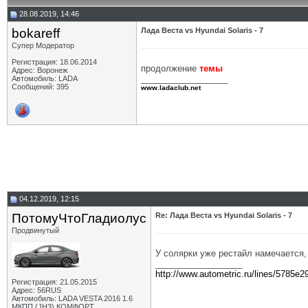
28.08.2019, 14:46
bokareff
Лада Веста vs Hyundai Solaris - 7
Супер Модератор
Регистрация: 18.06.2014
продолжение
темы
Адрес: Воронеж
__________________
Автомобиль: LADA
Сообщений: 395
www.ladaclub.net
04.12.2019, 12:15
ПотомуЧтоГладиолус
Re: Лада Веста vs Hyundai Solaris - 7
Продвинутый
У солярки уже рестайл намечается, 
__________________
http://www.autometric.ru/lines/5785e2
Регистрация: 21.05.2015
Адрес: 56RUS
Автомобиль: LADA VESTA 2016 1.6
МКПП (JH3) КОМФОРТ