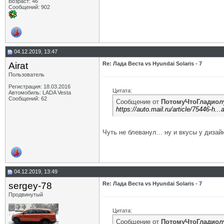
Возраст: 46
Сообщений: 902
04.12.2019, 13:47
Airat
Re: Лада Веста vs Hyundai Solaris - 7
Пользователь
Регистрация: 18.03.2016
Цитата:
Автомобиль: LADA Vesta
Сообщений: 62
Сообщение от
ПотомуЧтоГладиол
https://auto.mail.ru/article/75446-h..
Чуть не блеванул... ну и вкусы у диза
04.12.2019, 13:49
sergey-78
Re: Лада Веста vs Hyundai Solaris - 7
Продвинутый
Цитата:
Сообщение от
ПотомуЧтоГладиол