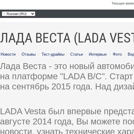
Текущее врем
ЛАДА ВЕСТА (LADA VES
Новости
·
Отзывы
·
Тест-драйвы
·
Статьи
·
Интервью
·
Фото
·
Ви
Лада Веста - это новый автомо
на платформе "LADA B/C". Старт
на сентябрь 2015 года. Над диз
LADA Vesta был впервые предст
августе 2014 года, Вы можете п
новости, узнать технические ха