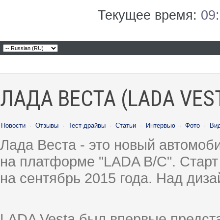
Текущее время:
09
ЛАДА ВЕСТА (LADA VES
Новости
·
Отзывы
·
Тест-драйвы
·
Статьи
·
Интервью
·
Фото
·
Ви
Лада Веста - это новый автомо
на платформе "LADA B/C". Старт
на сентябрь 2015 года. Над диз
LADA Vesta был впервые предст