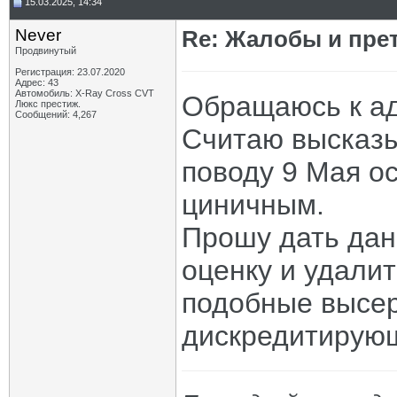
15.03.2025, 14:34
Never
Re: Жалобы и пре
Продвинутый
Регистрация: 23.07.2020
Адрес: 43
Автомобиль: X-Ray Cross CVT
Обращаюсь к а
Люкс престиж.
Сообщений: 4,267
Считаю высказ
поводу 9 Мая о
циничным.
Прошу дать да
оценку и удали
подобные высе
дискредитирую