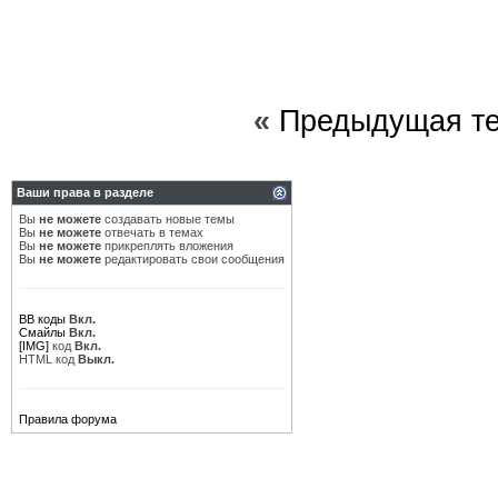
«
Предыдущая т
Ваши права в разделе
Вы
не можете
создавать новые темы
Вы
не можете
отвечать в темах
Вы
не можете
прикреплять вложения
Вы
не можете
редактировать свои сообщения
BB коды
Вкл.
Смайлы
Вкл.
[IMG]
код
Вкл.
HTML код
Выкл.
Правила форума