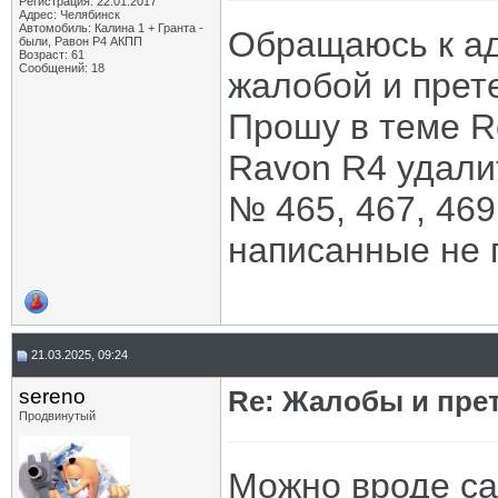
Регистрация: 22.01.2017
Адрес: Челябинск
Автомобиль: Калина 1 + Гранта -
Обращаюсь к а
были, Равон Р4 АКПП
Возраст: 61
Сообщений: 18
жалобой и прете
Прошу в теме Re
Ravon R4 удали
№ 465, 467, 469
написанные не 
21.03.2025, 09:24
sereno
Re: Жалобы и пре
Продвинутый
Можно вроде са