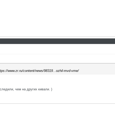
ttps://www.zr.ru/content/news/98319...ozhil-mvd-vme/
ледили, чем на других кивали. )