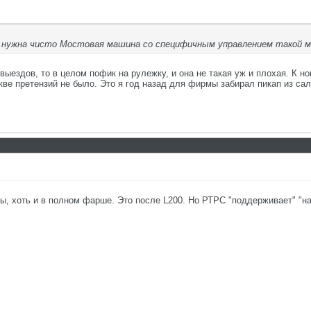
ем нужна чисто Мостовая машина со специфичным управлением такой 
ыездов, то в целом пофик на рулежку, и она не такая уж и плохая. К но
ве претензий не было. Это я год назад для фирмы забирал пикап из сало
ы, хоть и в полном фарше. Это после L200. Но РТРС "поддерживает" "на