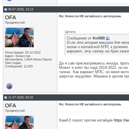
06.07.2026, 13:13
OFA
Re: Новости НЕ китайского автопрома.
Продвинутый
Цитата:
Сообщение от
Kol888
Если это вторая машина для неча
низов и китайской КПП, к рулежке
вариант, эту связку на Арго хвал
Регистрация: 03.10.2022
Адрес: Казахстан
Автомобиль: LADA Vesta Classic
Start седан
Да я сам присматриваюсь иногда, брать
Сообщений: 11,925
Может и взял бы года 2019-2022, но на 
тапках. Как вариант МПС, но меня мото
широтах неудобен. Машина в целом про
11.07.2026, 03:32
OFA
Re: Новости НЕ китайского автопрома.
Продвинутый
КамАЗ газует против китайцев
https://