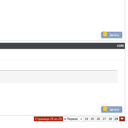
#
288
Страница 29 из 29
«
Первая
<
19
25
26
27
28
29