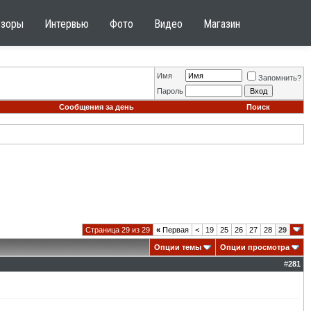
бзоры
Интервью
Фото
Видео
Магазин
Имя
Запомнить?
Пароль
Сообщения за день
Поиск
Страница 29 из 29
«
Первая
<
19
25
26
27
28
29
Опции темы
Опции просмотра
#
281