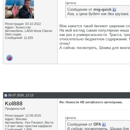
Цитата:
Сообщение от
mig-quick
Ага, и цена будет как два крузака
Регистрация: 03.10.2022
Мне кажется такой бегемот широким сп
Адрес: Казахстан
На мой взгляд самая популярная ниша 
Автомобиль: LADA Vesta Classic
Start седан
как раз в универсальности. Трасса, тр
Сообщений: 11,925
относительно бюджетное содержание. Ре
огонь!
А сейчас посмотреть, Шнива для многи
06.07.2026, 12:13
Kol888
Re: Новости НЕ китайского автопрома.
Продвинутый
Регистрация: 12.09.2016
Цитата:
Адрес: Москва
Автомобиль: Уаз-Патриот, Веста
Сообщение от
OFA
1.8 амт люкс-престиж карфаген
А сейчас посмотреть, Шнива для
Сообщений: 1,669