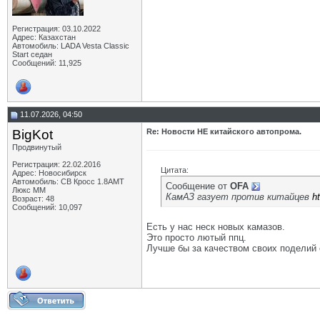
Регистрация: 03.10.2022
Адрес: Казахстан
Автомобиль: LADA Vesta Classic
Start седан
Сообщений: 11,925
11.07.2026, 04:50
BigKot
Re: Новости НЕ китайского автопрома.
Продвинутый
Регистрация: 22.02.2016
Цитата:
Адрес: Новосибирск
Автомобиль: СВ Кросс 1.8АМТ
Сообщение от
OFA
Люкс ММ
КамАЗ газует против китайцев
h
Возраст: 48
Сообщений: 10,097
Есть у нас неск новых камазов.
Это просто лютый ппц.
Лучше бы за качеством своих поделий с