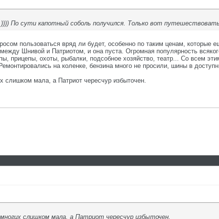
. )))) По сути капотный соболь получился. Только вот путешествовать 
росом пользоваться вряд ли будет, особенно по таким ценам, которые е
между Шнивой и Патриотом, и она пуста. Огромная популярность всяког
опы, прицепы, охоты, рыбалки, подсобное хозяйство, театр... Со всем 
монтировались на коленке, бензина много не просили, шины в доступных
х слишком мала, а Патриот чересчур избыточен.
 многих слишком мала, а Патриот чересчур избыточен.