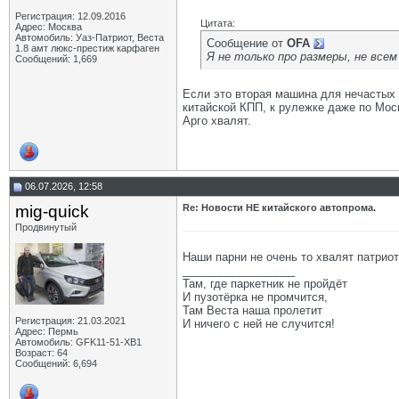
Регистрация: 12.09.2016
Цитата:
Адрес: Москва
Автомобиль: Уаз-Патриот, Веста
Сообщение от
OFA
1.8 амт люкс-престиж карфаген
Я не только про размеры, не вс
Сообщений: 1,669
Если это вторая машина для нечастых в
китайской КПП, к рулежке даже по Моск
Арго хвалят.
06.07.2026, 12:58
mig-quick
Re: Новости НЕ китайского автопрома.
Продвинутый
Наши парни не очень то хвалят патриот
__________________
Там, где паркетник не пройдёт
И пузотёрка не промчится,
Там Веста наша пролетит
Регистрация: 21.03.2021
И ничего с ней не случится!
Адрес: Пермь
Автомобиль: GFK11-51-ХВ1
Возраст: 64
Сообщений: 6,694