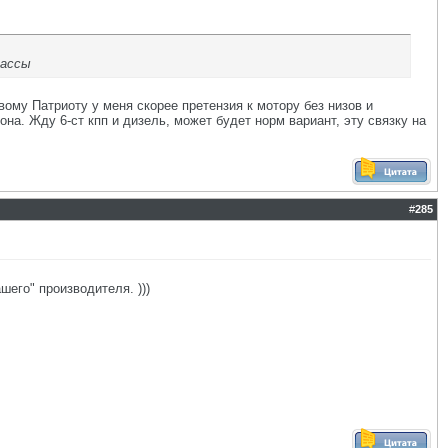
массы
вому Патриоту у меня скорее претензия к мотору без низов и
на. Жду 6-ст кпп и дизель, может будет норм вариант, эту связку на
#
285
шего" производителя. )))