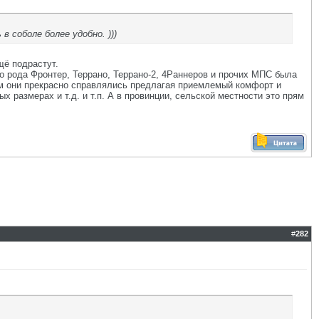
в соболе более удобно. )))
щё подрастут.
о рода Фронтер, Террано, Террано-2, 4Раннеров и прочих МПС была
этим они прекрасно справлялись предлагая приемлемый комфорт и
 размерах и т.д. и т.п. А в провинции, сельской местности это прям
#
282