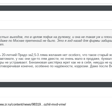
стых выездов, то в целом пофик на рулежку, и она не такая уж и плох
 даже по Москве претензий не было. Это я год назад для фирмы забира
ят.
 20-летний Прадо за2,5-3 ляма желания нет особого, что такое старый 
автомате, у нас они где-то лям двести, но очень мало в продаже, буквал
ры не устраивают. Бензиновая шестёрка жрет как не в себя, никуда не е
тиворечивая конечно, особенно по надёжности, коррозии. Даже после В
www.zr.ru/content/news/98319...ozhil-mvd-vme/