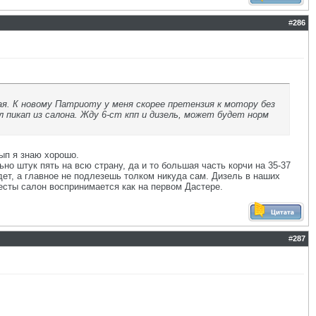
#
286
ая. К новому Патриоту у меня скорее претензия к мотору без
л пикап из салона. Жду 6-ст кпп и дизель, может будет норм
жып я знаю хорошо.
ьно штук пять на всю страну, да и то большая часть корчи на 35-37
дет, а главное не подлезешь толком никуда сам. Дизель в наших
есты салон воспринимается как на первом Дастере.
#
287