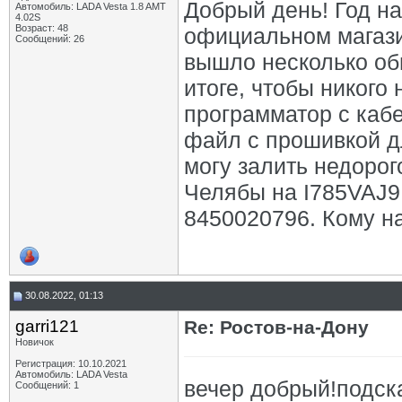
Добрый день! Год на
Автомобиль: LADA Vesta 1.8 AMT
4.02S
Возраст: 48
официальном магази
Сообщений: 26
вышло несколько обн
итоге, чтобы никого 
программатор с кабе
файл с прошивкой дл
могу залить недорог
Челябы на I785VAJ9
8450020796. Кому на
30.08.2022, 01:13
garri121
Re: Ростов-на-Дону
Новичок
Регистрация: 10.10.2021
Автомобиль: LADA Vesta
вечер добрый!подск
Сообщений: 1