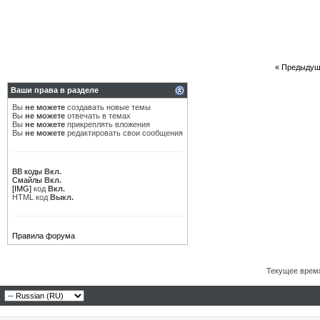
«
Предыдущ
Ваши права в разделе
Вы
не можете
создавать новые темы
Вы
не можете
отвечать в темах
Вы
не можете
прикреплять вложения
Вы
не можете
редактировать свои сообщения
BB коды
Вкл.
Смайлы
Вкл.
[IMG]
код
Вкл.
HTML код
Выкл.
Правила форума
Текущее врем