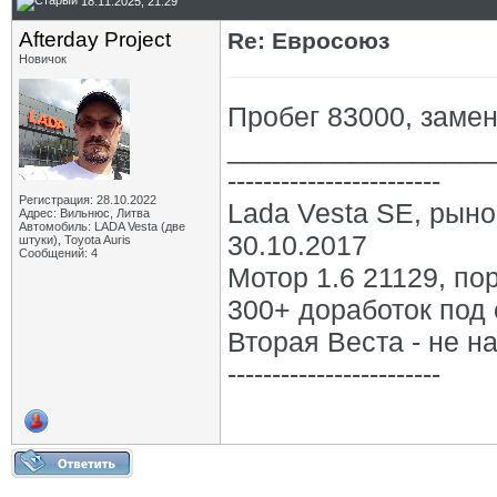
18.11.2025, 21:29
Afterday Project
Re: Евросоюз
Новичок
Пробег 83000, заме
_________________
------------------------
Регистрация: 28.10.2022
Lada Vesta SE, рыно
Адрес: Вильнюс, Литва
Автомобиль: LADA Vesta (две
30.10.2017
штуки), Toyota Auris
Сообщений: 4
Мотор 1.6 21129, по
300+ доработок под 
Вторая Веста - не на
------------------------