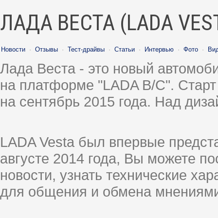
ЛАДА ВЕСТА (LADA VES
Новости
·
Отзывы
·
Тест-драйвы
·
Статьи
·
Интервью
·
Фото
·
Ви
Лада Веста - это новый автомо
на платформе "LADA B/C". Старт
на сентябрь 2015 года. Над диз
LADA Vesta был впервые предст
августе 2014 года, Вы можете п
новости, узнать технические ха
для общения и обмена мнениями