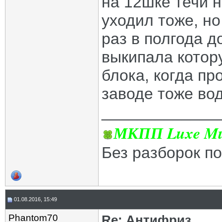
на 12шке течи н
уходил тоже, но
раз в полгода д
выкипала котор
блока, когда пр
заводе тоже вод
_____________
МКПП Luxe Mul
Без разборок п
01.08.2016, 15:49
Phantom70
Re: Антифриз