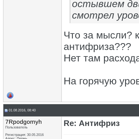
остывшем дви
смотрел уров
Что за мысли? 
антифриза???
Нет там расхода
На горячую уро
01.08.2016, 08:40
7Rpodgornyh
Re: Антифриз
Пользователь
Регистрация: 30.05.2016
Адрес: Пермь