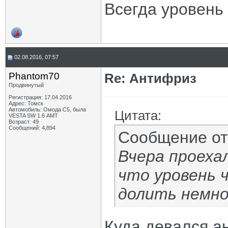
Всегда уровень
02.08.2016, 07:57
Phantom70
Re: Антифриз
Продвинутый
Регистрация: 17.04.2016
Адрес: Томск
Автомобиль: Омода С5, была
Цитата:
VESTA SW 1.6 АМТ
Возраст: 49
Сообщений: 4,894
Сообщение о
Вчера проеха
что уровень 
долить немног
Куда девался а