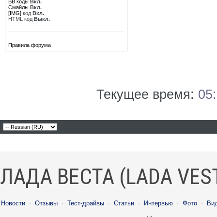
BB коды
Вкл.
Смайлы
Вкл.
[IMG]
код
Вкл.
HTML код
Выкл.
Правила форума
Текущее время:
05
ЛАДА ВЕСТА (LADA VES
Новости
·
Отзывы
·
Тест-драйвы
·
Статьи
·
Интервью
·
Фото
·
Ви