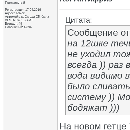
Продвинутый
Регистрация: 17.04.2016
Адрес: Томск
Автомобиль: Омода С5, была
Цитата:
VESTA SW 1.6 АМТ
Возраст: 49
Сообщений: 4,894
Сообщение о
на 12шке теч
не уходил тож
всегда )) раз
вода видимо 
было сливать
систему )) М
бодяжат )))
На новом гетце 