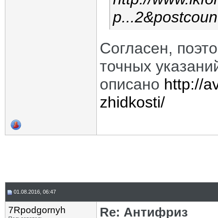
p...2&postcou
Согласен, поэто
точных указаний
описано
http://a
zhidkosti/
01.08.2016, 06:47
7Rpodgornyh
Re: Антифриз