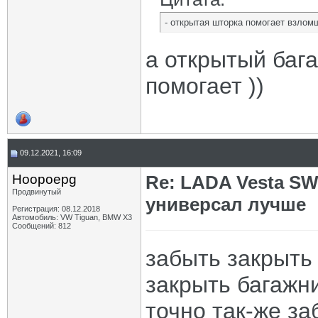
- открытая шторка помогает взлом
а открытый бага
помогает ))
09.12.2021, 16:09
Hoopoepg
Re: LADA Vesta SW
Продвинутый
универсал лучше
Регистрация: 08.12.2018
Автомобиль: VW Tiguan, BMW X3
Сообщений: 812
забыть закрыть 
закрыть багажн
точно так-же заб