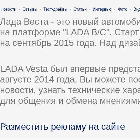
Новости
·
Отзывы
·
Тест-драйвы
·
Статьи
·
Интервью
·
Фото
·
Ви
Лада Веста - это новый автомо
на платформе "LADA B/C". Старт
на сентябрь 2015 года. Над диз
LADA Vesta был впервые предст
августе 2014 года, Вы можете п
новости, узнать технические ха
для общения и обмена мнениями
Разместить рекламу на сайте