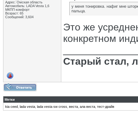
Адрес: Омская область
Автомобиль: LADA Vesta 1,6
у меня тонировка. нафиг мне шторк
МКПП комфорт
пальца.
Возраст: 65
Сообщений: 3,604
Это же усредне
конкретном инд
_____________
Старый стал, 
Метки
kia ceed
,
lada vesta
,
lada vesta sw cross
,
веста
,
ала веста
,
тест-драйв