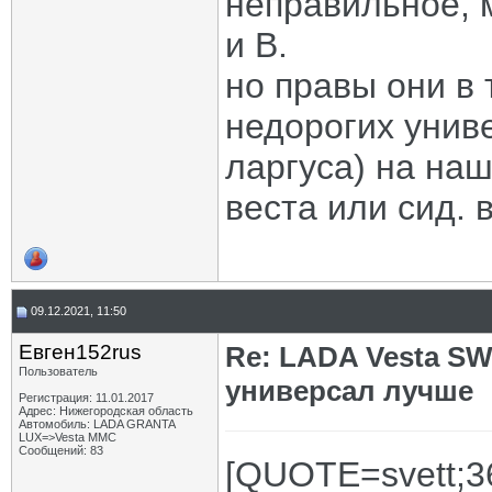
неправильное, м
и В.
но правы они в 
недорогих унив
ларгуса) на на
веста или сид. в
09.12.2021, 11:50
Евген152rus
Re: LADA Vesta SW
Пользователь
универсал лучше
Регистрация: 11.01.2017
Адрес: Нижегородская область
Автомобиль: LADA GRANTA
LUX=>Vesta MMC
Сообщений: 83
[QUOTE=svett;3