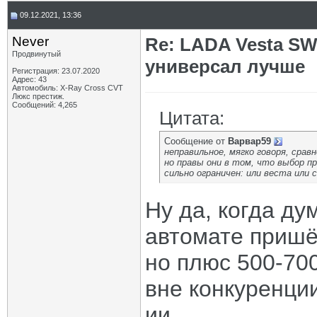
09.12.2021, 13:36
Never
Re: LADA Vesta SW
Продвинутый
универсал лучше
Регистрация: 23.07.2020
Адрес: 43
Автомобиль: X-Ray Cross CVT
Люкс престиж.
Сообщений: 4,265
Цитата:
Сообщение от
Варвар59
неправильное, мягко говоря, сравн
но правы они в том, что выбор пр
сильно ограничен: или веста или с
Ну да, когда ду
автомате пришё
но плюс 500-700
вне конкуренции
ии.