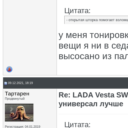
Цитата:
- открытая шторка помогает взлом
у меня тониров
вещи я ни в сед
высосано из па
09.12.2021, 18:19
Тартарен
Re: LADA Vesta SW
Продвинутый
универсал лучше
Цитата:
Регистрация: 04.01.2019