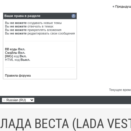
«
Предыдущ
Ваши права в разделе
Вы
не можете
создавать новые темы
Вы
не можете
отвечать в темах
Вы
не можете
прикреплять вложения
Вы
не можете
редактировать свои сообщения
BB коды
Вкл.
Смайлы
Вкл.
[IMG]
код
Вкл.
HTML код
Выкл.
Правила форума
Текущее врем
ЛАДА ВЕСТА (LADA VES