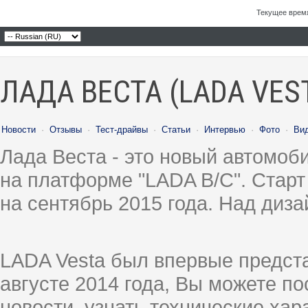
Текущее врем
ЛАДА ВЕСТА (LADA VES
Новости
·
Отзывы
·
Тест-драйвы
·
Статьи
·
Интервью
·
Фото
·
Ви
Лада Веста - это новый автомо
на платформе "LADA B/C". Старт
на сентябрь 2015 года. Над диз
LADA Vesta был впервые предст
августе 2014 года, Вы можете п
новости, узнать технические ха