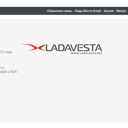
Обратная связь
-
Лада Веста Клуб
-
Архив
-
Вверх
15 года.
та,
новой LADA