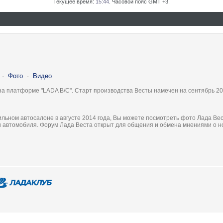
Текущее время:
15:44
. Часовой пояс GMT +3.
·
Фото
·
Видео
на платформе "LADA B/C". Старт производства Весты намечен на сентябрь 20
льном автосалоне в августе 2014 года, Вы можете посмотреть фото Лада Вес
ки автомобиля. Форум Лада Веста открыт для общения и обмена мнениями о 