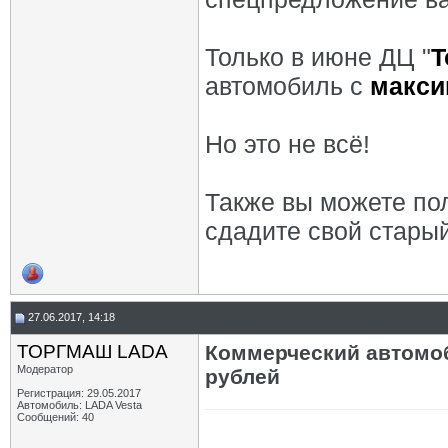
Только в июне ДЦ "
Т
автомобиль с
макси
Но это не всё!
Также вы можете по
сдадите свой стары
27.06.2017, 14:18
ТОРГМАШ LADA
Коммерческий автомоб
Модератор
рублей
Регистрация: 29.05.2017
Автомобиль: LADA Vesta
Сообщений: 40