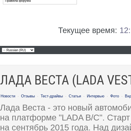
Правила форума
Текущее время:
12
ЛАДА ВЕСТА (LADA VES
Новости
·
Отзывы
·
Тест-драйвы
·
Статьи
·
Интервью
·
Фото
·
Ви
Лада Веста - это новый автомо
на платформе "LADA B/C". Старт
на сентябрь 2015 года. Над диз