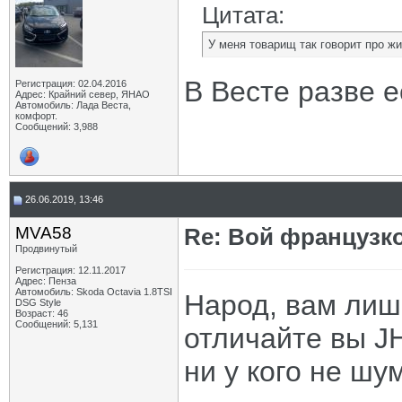
Цитата:
У меня товарищ так говорит про жи
В Весте разве 
Регистрация: 02.04.2016
Адрес: Крайний север, ЯНАО
Автомобиль: Лада Веста,
комфорт.
Сообщений: 3,988
26.06.2019, 13:46
MVA58
Re: Вой французк
Продвинутый
Регистрация: 12.11.2017
Адрес: Пенза
Автомобиль: Skoda Octavia 1.8TSI
Народ, вам лиш
DSG Style
Возраст: 46
Сообщений: 5,131
отличайте вы J
ни у кого не шум