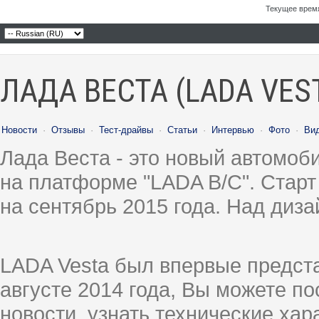
Текущее врем
ЛАДА ВЕСТА (LADA VES
Новости
·
Отзывы
·
Тест-драйвы
·
Статьи
·
Интервью
·
Фото
·
Ви
Лада Веста - это новый автомо
на платформе "LADA B/C". Старт
на сентябрь 2015 года. Над диз
LADA Vesta был впервые предст
августе 2014 года, Вы можете п
новости, узнать технические ха