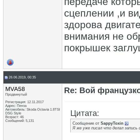
передаче котор
сцеплении ,и в
здорова двигате
внимания не об
покрышек заглу
26.06.2019, 00:35
MVA58
Re: Вой французк
Продвинутый
Регистрация: 12.11.2017
Адрес: Пенза
Автомобиль: Skoda Octavia 1.8TSI
Цитата:
DSG Style
Возраст: 46
Сообщений: 5,131
Сообщение от
SappyToxin
Я же уже писал что делал запись 