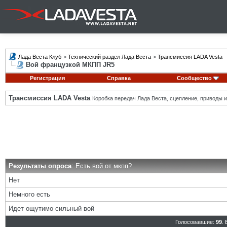
Лада Веста Клуб
>
Технический раздел Лада Веста
>
Трансмиссия LADA Vesta
Вой французкой МКПП JR5
Регистрация
Справка
Сообщество
Трансмиссия LADA Vesta
Коробка передач Лада Веста, сцепление, приводы и 
Результаты опроса
: Есть вой от мкпп?
Нет
Немного есть
Идет ощутимо сильный вой
Голосовавшие:
99
.