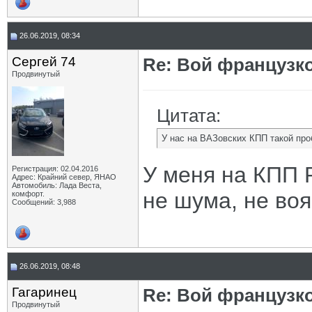
26.06.2019, 08:34
Сергей 74
Re: Вой французк
Продвинутый
Цитата:
У нас на ВАЗовских КПП такой про
У меня на КПП Р
Регистрация: 02.04.2016
Адрес: Крайний север, ЯНАО
Автомобиль: Лада Веста,
не шума, не воя
комфорт.
Сообщений: 3,988
26.06.2019, 08:48
Гагаринец
Re: Вой французк
Продвинутый