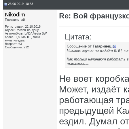
26.06.2019, 10:33
Nikodim
Re: Вой французк
Продвинутый
Регистрация: 22.10.2018
Адрес: Ростов-на-Дону
Автомобиль: LADA Vesta SW
Цитата:
Кросс, 1,8, МКПП , люкс-
мультимедиа
Возраст: 63
Сообщение от
Гагаринец
Сообщений: 212
Никаких звуков не издаёт КПП, ко
Как только начинают работать в
тарахтеть.
Не воет коробка
Может, издаёт к
работающая тра
предыдущей Кал
ездил. Думал о