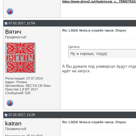
https://www.drive2.ru/r/lada/vesta_s...799827916
07.02.2017, 12:54
Вятич
Re: LADA Vesta в службе такси. Опрос
Продвинутый
Цитата:
Ну и хорошо, тогда)
А Вы думали под универсал будут отде
идёт на запуск.
Регистрация: 07.07.2014
Адрес: Рязань
Автомобиль: ВЕСТА СВ Люкс
Престиж 1.8 МТ 2017
Сообщений: 528
07.02.2017, 13:28
katran
Re: LADA Vesta в службе такси. Опрос
Продвинутый