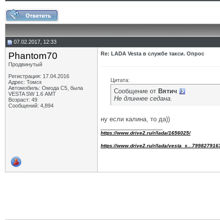
07.02.2017, 12:33
Phantom70
Re: LADA Vesta в службе такси. Опрос
Продвинутый
Регистрация: 17.04.2016
Цитата:
Адрес: Томск
Автомобиль: Омода С5, была
Сообщение от
Вятич
VESTA SW 1.6 АМТ
Не длиннее седана.
Возраст: 49
Сообщений: 4,894
ну если калина, то да))
__________________
https://www.drive2.ru/r/lada/1656025/
https://www.drive2.ru/r/lada/vesta_s...799827916