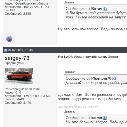
Регистрация: 29.10.2015
Цитата:
Адрес: Оренбургская область
Автомобиль: Ваз 217250 GFK11-
Сообщение от
Вятич
52-AK2
А Вы думали под универсал буду
Сообщений: 2,868
новый кузов долго идёт на запуск.
Ну это большой вопрос. Ведь приора се
07.02.2017, 13:38
sergey-78
Re: LADA Vesta в службе такси. Опрос
Продвинутый
Цитата:
Сообщение от
Phantom70
Длинный , по дворам не удобно ра
Регистрация: 18.01.2016
Адрес: Спб
Да ладно Вам. Вот из реального неудоб
Автомобиль: SW КРОСС GFK32-
заднего вида решает эту проблемму.
52-XSH МАРС
Сообщений: 3,440
Добавлено через 31 секунду
Цитата:
Сообщение от
katran
Ну это большой вопрос. Ведь прио