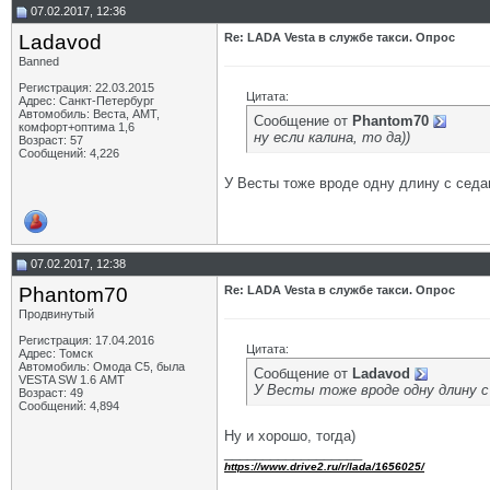
07.02.2017, 12:36
Ladavod
Re: LADA Vesta в службе такси. Опрос
Banned
Регистрация: 22.03.2015
Цитата:
Адрес: Санкт-Петербург
Автомобиль: Веста, АМТ,
Сообщение от
Phantom70
комфорт+оптима 1,6
ну если калина, то да))
Возраст: 57
Сообщений: 4,226
У Весты тоже вроде одну длину с сед
07.02.2017, 12:38
Phantom70
Re: LADA Vesta в службе такси. Опрос
Продвинутый
Регистрация: 17.04.2016
Цитата:
Адрес: Томск
Автомобиль: Омода С5, была
Сообщение от
Ladavod
VESTA SW 1.6 АМТ
У Весты тоже вроде одну длину 
Возраст: 49
Сообщений: 4,894
Ну и хорошо, тогда)
__________________
https://www.drive2.ru/r/lada/1656025/