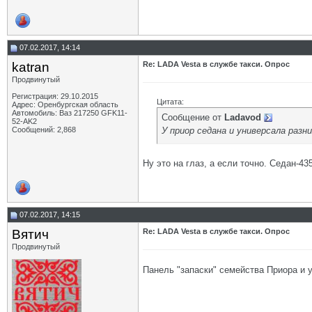
07.02.2017, 14:14
katran
Re: LADA Vesta в службе такси. Опрос
Продвинутый
Регистрация: 29.10.2015
Цитата:
Адрес: Оренбургская область
Автомобиль: Ваз 217250 GFK11-
Сообщение от
Ladavod
52-AK2
У приор седана и универсала разни
Сообщений: 2,868
Ну это на глаз, а если точно. Седан-43
07.02.2017, 14:15
Вятич
Re: LADA Vesta в службе такси. Опрос
Продвинутый
Панель "запаски" семейства Приора и у