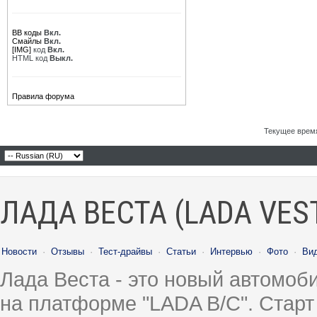
BB коды
Вкл.
Смайлы
Вкл.
[IMG]
код
Вкл.
HTML код
Выкл.
Правила форума
Текущее врем
ЛАДА ВЕСТА (LADA VES
Новости
·
Отзывы
·
Тест-драйвы
·
Статьи
·
Интервью
·
Фото
·
Ви
Лада Веста - это новый автомо
на платформе "LADA B/C". Старт