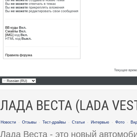
Вы
не можете
создавать новые темы
Вы
не можете
отвечать в темах
Вы
не можете
прикреплять вложения
Вы
не можете
редактировать свои сообщения
BB коды
Вкл.
Смайлы
Вкл.
[IMG]
код
Вкл.
HTML код
Выкл.
Правила форума
Текущее врем
ЛАДА ВЕСТА (LADA VES
Новости
·
Отзывы
·
Тест-драйвы
·
Статьи
·
Интервью
·
Фото
·
Ви
Лада Веста - это новый автомо