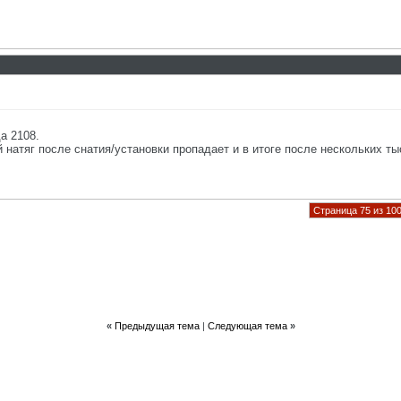
а 2108.
натяг после снатия/установки пропадает и в итоге после нескольких ты
Страница 75 из 10
«
Предыдущая тема
|
Следующая тема
»