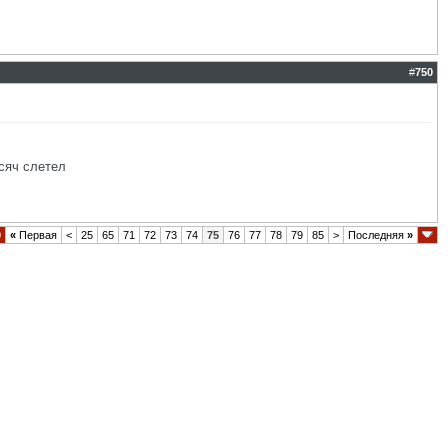
#
750
сяч слетел
0
«
Первая
<
25
65
71
72
73
74
75
76
77
78
79
85
>
Последняя
»