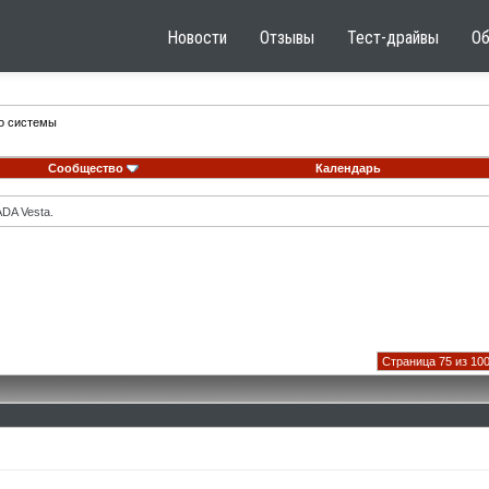
Новости
Отзывы
Тест-драйвы
О
го системы
Сообщество
Календарь
DA Vesta.
Страница 75 из 10