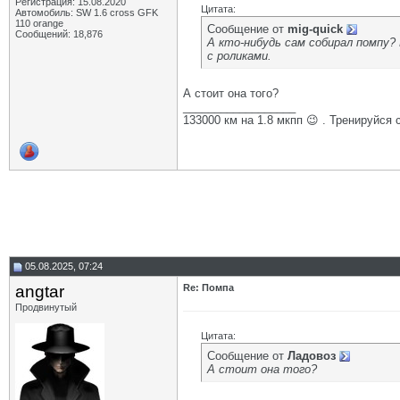
Регистрация: 15.08.2020
Цитата:
Автомобиль: SW 1.6 cross GFK
110 orange
Сообщение от
mig-quick
Сообщений: 18,876
А кто-нибудь сам собирал помпу?
с роликами.
А стоит она того?
__________________
133000 км на 1.8 мкпп 😉 . Тренируйся 
05.08.2025, 07:24
angtar
Re: Помпа
Продвинутый
Цитата:
Сообщение от
Ладовоз
А стоит она того?