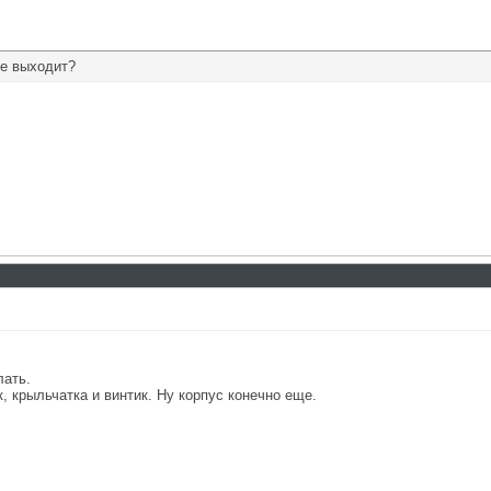
ле выходит?
лать.
, крыльчатка и винтик. Ну корпус конечно еще.