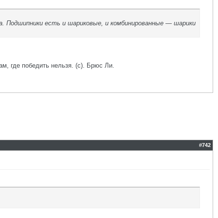
ра. Подшипники есть и шариковые, и комбинированные — шарики
ам, где победить нельзя. (с). Брюс Ли.
#
742