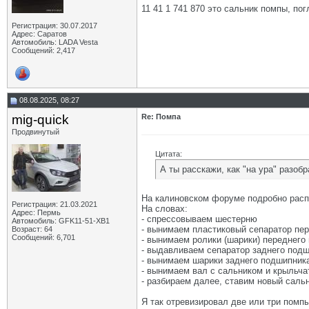
11 41 1 741 870 это сальник помпы, по
Регистрация: 30.07.2017
Адрес: Саратов
Автомобиль: LADA Vesta
Сообщений: 2,417
08.08.2025, 08:27
mig-quick
Re: Помпа
Продвинутый
Цитата:
А ты расскажи, как "на ура" разобр
На калиновском форуме подробно распи
Регистрация: 21.03.2021
На словах:
Адрес: Пермь
- спрессовываем шестерню
Автомобиль: GFK11-51-ХВ1
- вынимаем пластиковый сепаратор пе
Возраст: 64
Сообщений: 6,701
- вынимаем ролики (шарики) переднего
- выдавливаем сепаратор заднего под
- вынимаем шарики заднего подшипник
- вынимаем вал с сальником и крыльча
- разбираем далее, ставим новый сальн
Я так отревизировал две или три пом