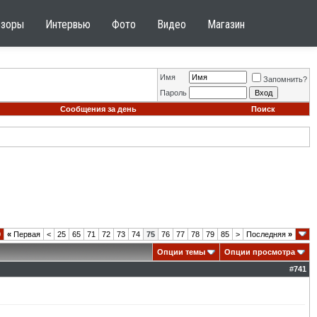
бзоры
Интервью
Фото
Видео
Магазин
Имя
Запомнить?
Пароль
Сообщения за день
Поиск
0
«
Первая
<
25
65
71
72
73
74
75
76
77
78
79
85
>
Последняя
»
Опции темы
Опции просмотра
#
741