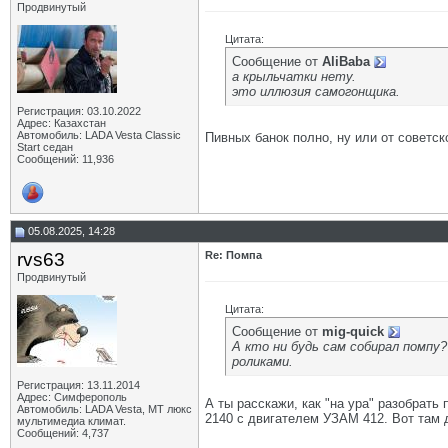
Продвинутый
Цитата:
Сообщение от
AliBaba
а крыльчатки нету.
это иллюзия самогонщика.
Регистрация: 03.10.2022
Адрес: Казахстан
Автомобиль: LADA Vesta Classic
Пивных банок полно, ну или от советск
Start седан
Сообщений: 11,936
05.08.2025, 14:28
rvs63
Re: Помпа
Продвинутый
Цитата:
Сообщение от
mig-quick
А кто ни будь сам собирал помпу
роликами.
Регистрация: 13.11.2014
Адрес: Симферополь
А ты расскажи, как "на ура" разобрать
Автомобиль: LADA Vesta, МТ люкс
2140 с двигателем УЗАМ 412. Вот там 
мультимедиа климат.
Сообщений: 4,737