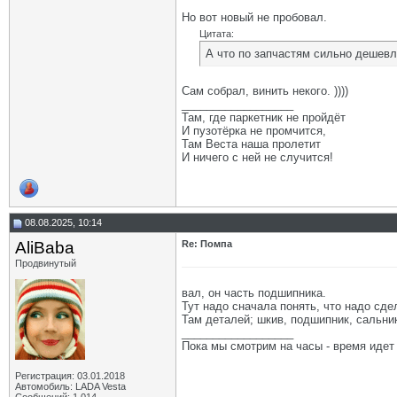
Но вот новый не пробовал.
Цитата:
А что по запчастям сильно дешев
Сам собрал, винить некого. ))))
__________________
Там, где паркетник не пройдёт
И пузотёрка не промчится,
Там Веста наша пролетит
И ничего с ней не случится!
08.08.2025, 10:14
AliBaba
Re: Помпа
Продвинутый
вал, он часть подшипника.
Тут надо сначала понять, что надо сде
Там деталей; шкив, подшипник, сальник
__________________
Пока мы смотрим на часы - время идет
Регистрация: 03.01.2018
Автомобиль: LADA Vesta