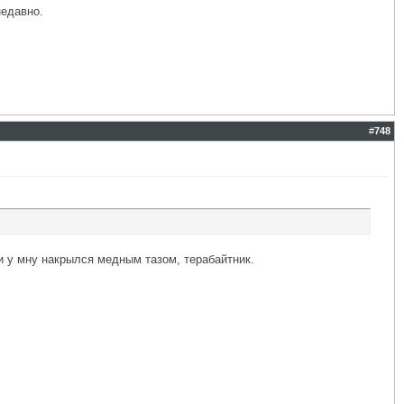
недавно.
#
748
и у мну накрылся медным тазом, терабайтник.