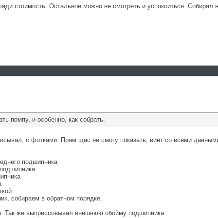
гляди стоимость. Остальное можно не смотреть и успокоиться. Собирал 
ать помпу, и особенно, как собрать.
сывал, с фотками. Прям щас не смогу показать, винт со всеми данным
реднего подшипника
 подшипника
шипника
а
ткой
ик, собираем в обратном порядке.
пы. Так же выпрессовывал внешнюю обойму подшипника.