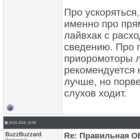
Про ускоряться,
именно про пря
лайвхак с расхо
сведению. Про 
приоромоторы л
рекомендуется к
лучше, но порве
слухов ходит.
10.01.2018, 12:30
BuzzBuzzard
Re: Правильная 
Продвинутый