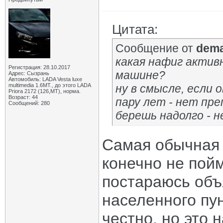
Цитата:
Сообщение от
dem
какая нафиг активн
Регистрация: 28.10.2017
машине?
Адрес: Сызрань
Автомобиль: LADA Vesta luxe
multimedia 1.6MT., до этого LADA
ну в смысле, если 
Priora 2172 (126,MT), норма.
Возраст: 44
пару лет - нет пр
Сообщений: 280
берешь надолго - н
Самая обычная 
конечно не пойм
постараюсь объя
населенного пун
честно, но это 