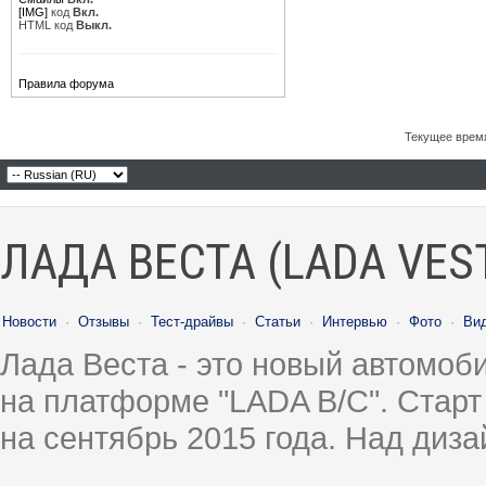
[IMG]
код
Вкл.
HTML код
Выкл.
Правила форума
Текущее врем
ЛАДА ВЕСТА (LADA VES
Новости
·
Отзывы
·
Тест-драйвы
·
Статьи
·
Интервью
·
Фото
·
Ви
Лада Веста - это новый автомо
на платформе "LADA B/C". Старт
на сентябрь 2015 года. Над диз