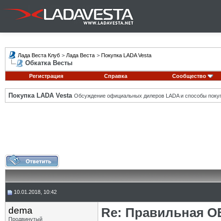
Лада Веста Клуб
>
Лада Веста
>
Покупка LADA Vesta
Обкатка Весты
Регистрация
Справка
Сообщество
Покупка LADA Vesta
Обсуждение официальных дилеров LADA и способы покуп
10.01.2018, 10:42
dema
Re: Правильная 
Продвинутый