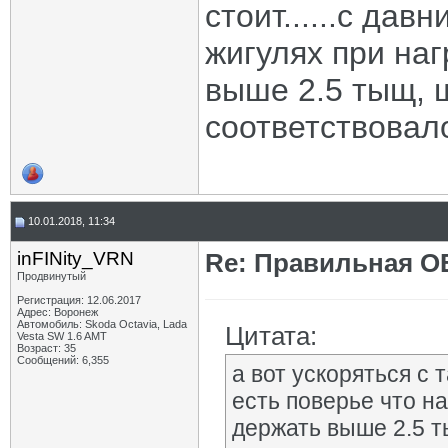
стоит......с дав
жигулях при на
выше 2.5 тыщ, 
соответствовал
10.01.2018, 11:34
inFINity_VRN
Re: Правильная 
Продвинутый
Регистрация: 12.06.2017
Адрес: Воронеж
Автомобиль: Skoda Octavia, Lada
Цитата:
Vesta SW 1.6 AMT
Возраст: 35
Сообщений: 6,355
а вот ускоряться с т
есть поверье что н
держать выше 2.5 т