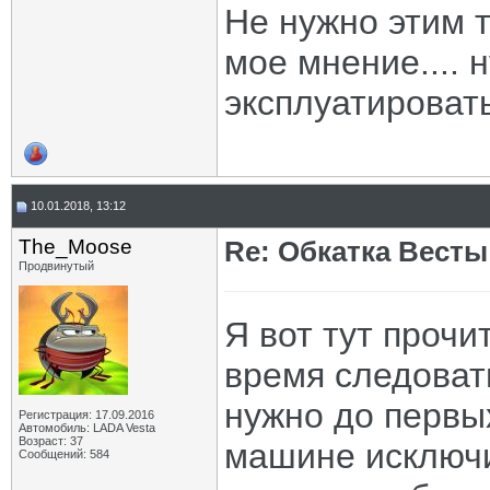
Не нужно этим т
мое мнение.... 
эксплуатироват
10.01.2018, 13:12
The_Moose
Re: Обкатка Весты
Продвинутый
Я вот тут прочи
время следоват
нужно до первых
Регистрация: 17.09.2016
Автомобиль: LADA Vesta
Возраст: 37
машине исключи
Сообщений: 584