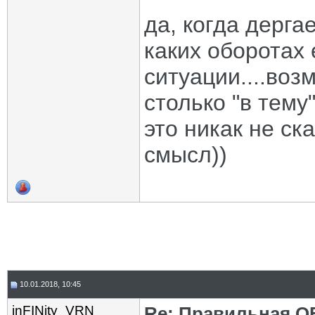
да, когда дерг
каких оборотах 
ситуации....воз
столько "в тему"
это никак не ска
смысл))
10.01.2018, 10:45
inFINity_VRN
Re: Правильная 