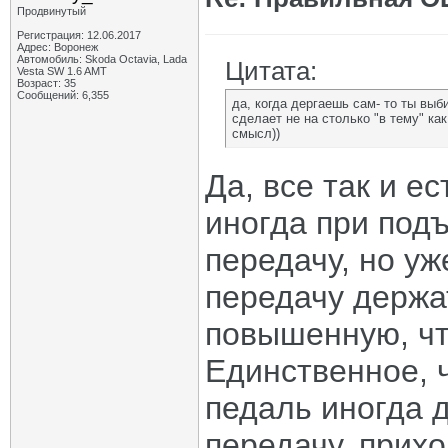
Продвинутый
Регистрация: 12.06.2017
Адрес: Воронеж
Автомобиль: Skoda Octavia, Lada
Цитата:
Vesta SW 1.6 AMT
Возраст: 35
Сообщений: 6,355
да, когда дергаешь сам- то ты выб
сделает не на столько "в тему" как 
смысл))
Да, все так и ес
иногда при под
передачу, но уж
передачу держа
повышенную, чт
Единственное, ч
педаль иногда 
передачу, прихо