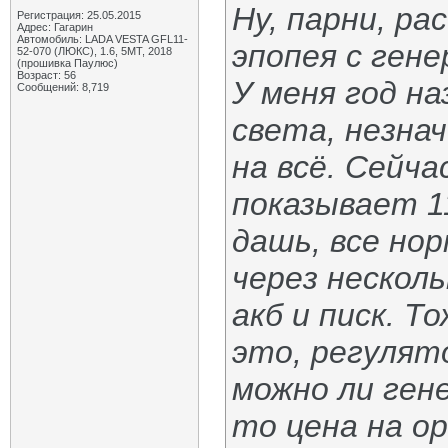
Ну, парни, ра
Регистрация: 25.05.2015
Адрес: Гагарин
Автомобиль: LADA VESTA GFL11-
эпопея с ген
52-070 (ЛЮКС), 1.6, 5МТ, 2018
(прошивка Паулюс)
Возраст: 56
У меня год н
Сообщений: 8,719
света, незна
на всё. Сейча
показывает 1
дашь, все нор
через несколь
акб и писк. Т
это, регулят
можно ли ге
то цена на о