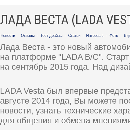
ЛАДА ВЕСТА (LADA VES
Новости
·
Отзывы
·
Тест-драйвы
·
Статьи
·
Интервью
·
Фото
·
Ви
Лада Веста - это новый автомо
на платформе "LADA B/C". Старт
на сентябрь 2015 года. Над диз
LADA Vesta был впервые предст
августе 2014 года, Вы можете п
новости, узнать технические ха
для общения и обмена мнениями