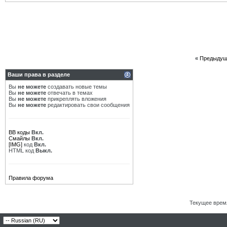
«
Предыдущ
Ваши права в разделе
Вы
не можете
создавать новые темы
Вы
не можете
отвечать в темах
Вы
не можете
прикреплять вложения
Вы
не можете
редактировать свои сообщения
BB коды
Вкл.
Смайлы
Вкл.
[IMG]
код
Вкл.
HTML код
Выкл.
Правила форума
Текущее врем