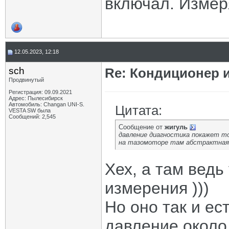
включал. Измер
12.05.2023, 12:18
sch
Re: Кондиционер и
Продвинутый
Регистрация: 09.09.2021
Адрес: Пылесибирск
Автомобиль: Changan UNI-S.
Цитата:
VESTA SW была
Сообщений: 2,545
Сообщение от
жигуль
давление диагностика покажет т
на тазомоторе там абстрактная 
Хех, а там ведь
измерения )))
Но оно так и ес
давление около