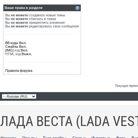
Ваши права в разделе
Вы
не можете
создавать новые темы
Вы
не можете
отвечать в темах
Вы
не можете
прикреплять вложения
Вы
не можете
редактировать свои сообщения
BB коды
Вкл.
Смайлы
Вкл.
[IMG]
код
Вкл.
HTML код
Выкл.
Правила форума
Текущее врем
ЛАДА ВЕСТА (LADA VES