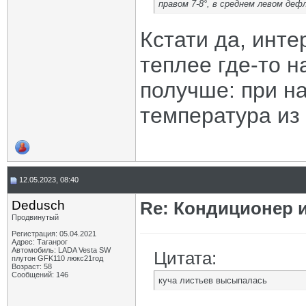
правом 7-8°, в среднем левом дефл
Кстати да, инте
теплее где-то н
получше: при на
температура из 
12.05.2023, 08:40
Dedusch
Re: Кондиционер и
Продвинутый
Регистрация: 05.04.2021
Адрес: Таганрог
Автомобиль: LADA Vesta SW
Цитата:
плутон GFK110 люкс21год
Возраст: 58
Сообщений: 146
куча листьев высыпалась