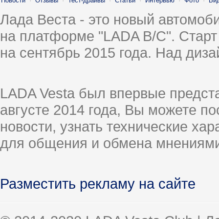
Новости
·
Отзывы
·
Тест-драйвы
·
Статьи
·
Интервью
·
Фото
·
Ви
Лада Веста - это новый автомо
на платформе "LADA B/C". Старт
на сентябрь 2015 года. Над диз
LADA Vesta был впервые предст
августе 2014 года, Вы можете п
новости, узнать технические ха
для общения и обмена мнениями
Разместить рекламу на сайте