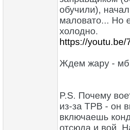
обучили), начал
маловато... Но 
холодно.
https://youtu.b
Ждем жару - мб 
P.S. Почему вое
из-за ТРВ - он 
включаешь конд
отсюда и вой. Н