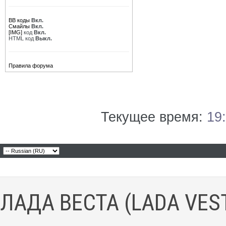
BB коды
Вкл.
Смайлы
Вкл.
[IMG]
код
Вкл.
HTML код
Выкл.
Правила форума
Текущее время:
19
ЛАДА ВЕСТА (LADA VES