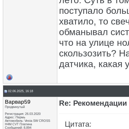
лето. Суть в то
поступало боль
хватило, то све
обманывал сист
что на улице но
скользозить? Н
датчика, какая 
02.06.2025, 16:18
Варвар59
Re: Рекомендации
Продвинутый
Регистрация: 26.03.2020
Адрес: Пермь
Автомобиль: Vesta SW CROSS
Цитата:
H4M CVT Платина
Сообщений: 8,894