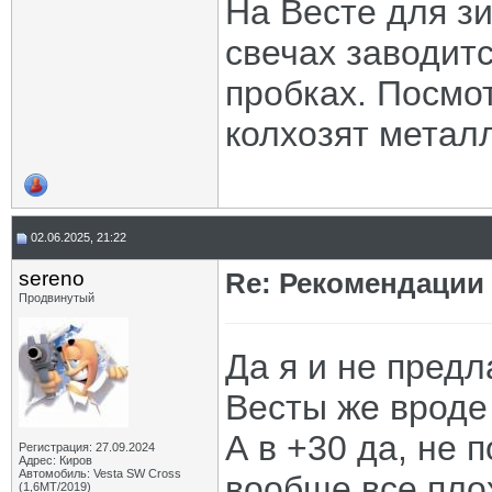
На Весте для з
свечах заводитс
пробках. Посмо
колхозят метал
02.06.2025, 21:22
sereno
Re: Рекомендации
Продвинутый
Да я и не предл
Весты же вроде
А в +30 да, не 
Регистрация: 27.09.2024
Адрес: Киров
Автомобиль: Vesta SW Cross
вообще все пло
(1,6МТ/2019)