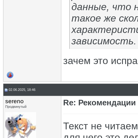
данные, что 
такое же ско
характеристи
зависимость.
зачем это испр
02.06.2025, 18:46
sereno
Re: Рекомендации
Продвинутый
Текст не читаем
для чего это де