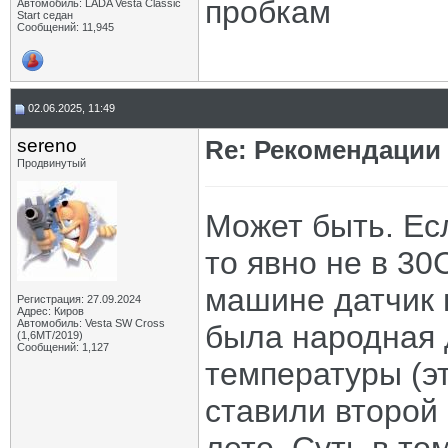
пробкам
Автомобиль: LADA Vesta Classic
Start седан
Сообщений: 11,945
02.06.2025, 11:49
sereno
Re: Рекомендации
Продвинутый
Может быть. Ес
то явно не в 30
машине датчик в
Регистрация: 27.09.2024
Адрес: Киров
Автомобиль: Vesta SW Cross
была народная 
(1,6МТ/2019)
Сообщений: 1,127
температуры (э
ставили второй 