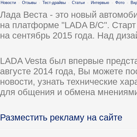
Новости
·
Отзывы
·
Тест-драйвы
·
Статьи
·
Интервью
·
Фото
·
Ви
Лада Веста - это новый автомо
на платформе "LADA B/C". Старт
на сентябрь 2015 года. Над диз
LADA Vesta был впервые предст
августе 2014 года, Вы можете п
новости, узнать технические ха
для общения и обмена мнениями
Разместить рекламу на сайте