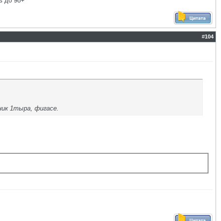
ь до 98+
#
104
ник 1тыра, фигасе.