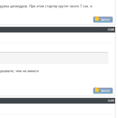
увка цилиндров. При этом стартер крутит около 7 сек. и
#
108
 дешевле, чем на емексе
#
109