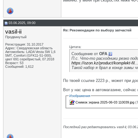
именно. у меня при скоростях ниже 40-
03.06.2025, 09:00
vasil-ii
Re: Рекомендации по выбору запчастей
Продвинутый
Регистрация: 31.10.2017
Цитата:
Адрес: Свердловская область
Автомобиль: LADA Vesta SW 1,6
Сообщение от
OFA
5МТ, Comfort (GFK11-51-000),
П.с. Что-то расходники резко под
цвет 691 серебристый, 07.2018
https://ozon.kz/product/komplekt-fil.
Возраст: 53
Сообщений: 1,612
Такой набор я брал в конце зимы 
По твоей ссылке 2223 р., может при до
Вот у нас цена в автомагазине, сейчас 
Изображения
Снимок экрана 2025-06-03 110039.jpg
(7
Последний раз редактировалось vasil-ii; 03.06