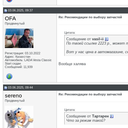
03.06.2025, 09:37
OFA
Re: Рекомендации по выбору запчастей
Продвинутый
Цитата:
Сообщение от
vasil-ii
По твоей ссылке 2223 р., может 
Вот у нас цена в автомагазине, с
Регистрация: 03.10.2022
Адрес: Казахстан
Автомобиль: LADA Vesta Classic
Start седан
Вообще халява
Сообщений: 11,939
03.06.2025, 09:44
sereno
Re: Рекомендации по выбору запчастей
Продвинутый
Цитата:
Сообщение от
Тартарен
Что за режим такой?