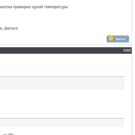
дкапотка примерно одной температуры
а, фигасе.
#
103