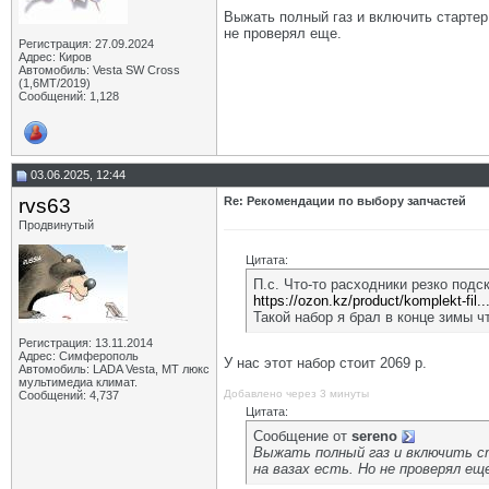
Выжать полный газ и включить стартер. 
не проверял еще.
Регистрация: 27.09.2024
Адрес: Киров
Автомобиль: Vesta SW Cross
(1,6МТ/2019)
Сообщений: 1,128
03.06.2025, 12:44
rvs63
Re: Рекомендации по выбору запчастей
Продвинутый
Цитата:
П.с. Что-то расходники резко подс
https://ozon.kz/product/komplekt-fil.
Такой набор я брал в конце зимы ч
Регистрация: 13.11.2014
Адрес: Симферополь
У нас этот набор стоит 2069 р.
Автомобиль: LADA Vesta, МТ люкс
мультимедиа климат.
Добавлено через 3 минуты
Сообщений: 4,737
Цитата:
Сообщение от
sereno
Выжать полный газ и включить ст
на вазах есть. Но не проверял ещ