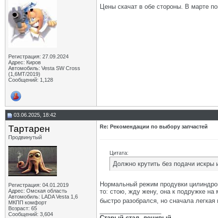
Цены скачат в обе стороны. В марте по
Регистрация: 27.09.2024
Адрес: Киров
Автомобиль: Vesta SW Cross
(1,6МТ/2019)
Сообщений: 1,128
03.06.2025, 18:42
Тартарен
Re: Рекомендации по выбору запчастей
Продвинутый
Цитата:
Должно крутить без подачи искры и
Нормальный режим продувки цилиндров.Я
Регистрация: 04.01.2019
Адрес: Омская область
то: стою, жду жену, она к подружке на
Автомобиль: LADA Vesta 1,6
быстро разобрался, но сначала легкая
МКПП комфорт
Возраст: 65
__________________
Сообщений: 3,604
Старый стал, ленивый