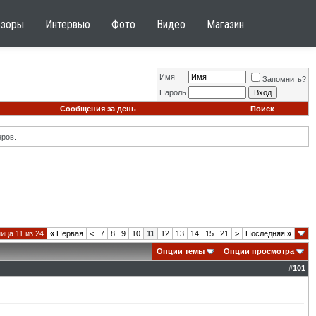
бзоры
Интервью
Фото
Видео
Магазин
Имя
Запомнить?
Пароль
Сообщения за день
Поиск
ров.
ица 11 из 24
«
Первая
<
7
8
9
10
11
12
13
14
15
21
>
Последняя
»
Опции темы
Опции просмотра
#
101