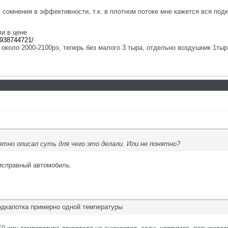
ь сомнения в эффективности, т.к. в плотном потоке мне кажется вся по
ли в цене
a-938744721/
о около 2000-2100рэ, теперь без малого 3 тыра, отдельно воздушник 1тыр
ятно описал суть для чего это делали. Или не понятно?
еисправный автомобиль.
одкапотка примерно одной температуры