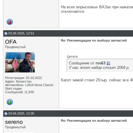
На всех впрысковых ВАЗах при нажатии 
отключается.
03.06.2025, 12:51
OFA
Re: Рекомендации по выбору запчастей
Продвинутый
Цитата:
Сообщение от
rvs63
У нас этот набор стоит 2069 р.
Регистрация: 03.10.2022
Капот зимой стоил 25тыр, сейчас все 4
Адрес: Казахстан
Автомобиль: LADA Vesta Classic
Start седан
Сообщений: 11,939
03.06.2025, 13:35
sereno
Re: Рекомендации по выбору запчастей
Продвинутый