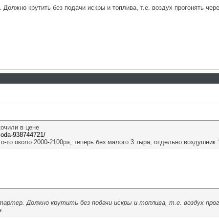
Должно крутить без подачи искры и топлива, т.е. воздух прогонять через
кочили в цене
..oda-938744721/
то-то около 2000-2100рэ, теперь без малого 3 тыра, отдельно воздушник 
артер. Должно крутить без подачи искры и топлива, т.е. воздух прог
е.