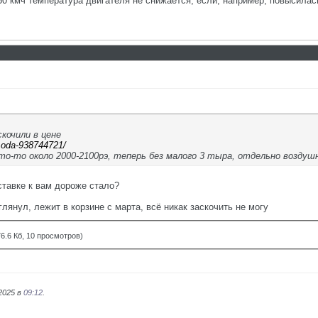
50 кмч температура двигателя не снижается, если, например, повысилас
скочили в цене
..oda-938744721/
что-то около 2000-2100рэ, теперь без малого 3 тыра, отдельно воздуш
ставке к вам дороже стало?
глянул, лежит в корзине с марта, всё никак заскочить не могу
6.6 Кб, 10 просмотров)
.2025 в
09:12
.