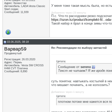
Регистрация: 03.10.2022
Адрес: Казахстан
У меня тоже такая мысль была, но ест
Автомобиль: LADA Vesta Classic
Start седан
Сообщений: 11,939
Добавлено через 23 минуты
П.с. Что-то расходники резко подскочи
https://ozon.kz/product/komplekt-fil...od
Такой набор я брал в конце зимы что-т
03.06.2025, 08:18
Варвар59
Re: Рекомендации по выбору запчастей
Продвинутый
Регистрация: 26.03.2020
Цитата:
Адрес: Пермь
Автомобиль: Vesta SW CROSS
Сообщение от
sereno
H4M CVT Платина
Текст не читаем? Я же вроде пон
Сообщений: 8,890
суть понятна: навтыкать костылей в н
что мешает починить, а не колхозить?
Добавлено через 1 минуту
Цитата:
плотном потоке мне кажется вся п