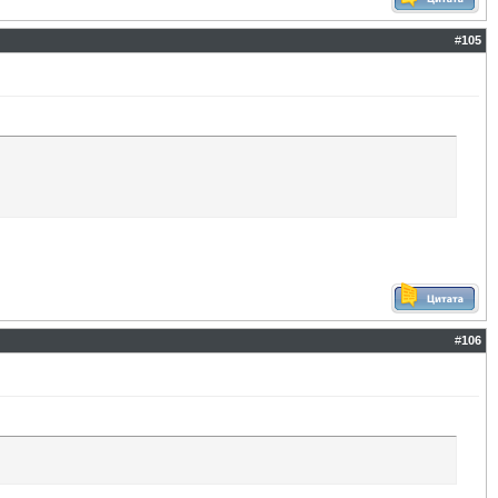
#
105
#
106