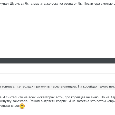
купал Шурик за 6к, а мае эта же ссылка озона он 9к. Позавчера смотрю о
 топлива, т.е. воздух прогонять через вилиндры. На корейцах такого нет.
 считал что на всех инжекторах есть, про корейцев не знаю. Но на Кар
 минутку забежала. Решил вытрясти коврик. И не заметил что потом ковр
 паника была