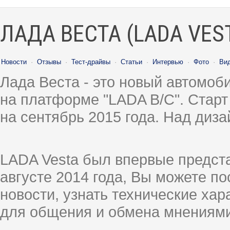
ЛАДА ВЕСТА (LADA VES
Новости
·
Отзывы
·
Тест-драйвы
·
Статьи
·
Интервью
·
Фото
·
Ви
Лада Веста - это новый автомо
на платформе "LADA B/C". Старт
на сентябрь 2015 года. Над диз
LADA Vesta был впервые предст
августе 2014 года, Вы можете п
новости, узнать технические ха
для общения и обмена мнениями