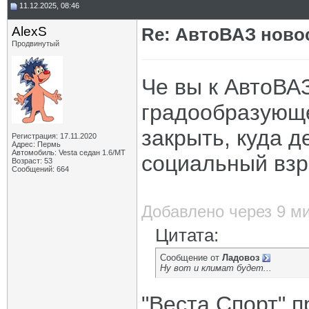
11.12.2025, 08:46
AlexS
Re: АвтоВАЗ ново
Продвинутый
Че вы к АвтоВА
градообразующе
закрыть, куда д
Регистрация: 17.11.2020
Адрес: Пермь
Автомобиль: Vesta седан 1.6/МТ
социальный взры
Возраст: 53
Сообщений: 664
Добавлено через 9 м
Цитата:
Сообщение от
Ладовоз
Ну вот и климат будет...
"Веста Спорт" п