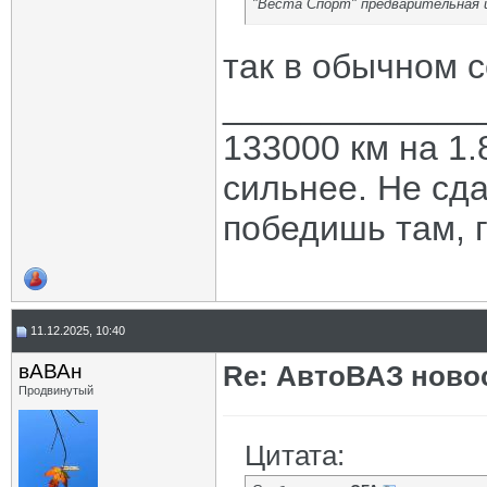
"Веста Спорт" предварительная ц
так в обычном с
_____________
133000 км на 1.
сильнее. Не сда
победишь там, г
11.12.2025, 10:40
вАВАн
Re: АвтоВАЗ ново
Продвинутый
Цитата: