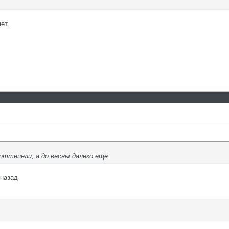
ет.
оттепели, а до весны далеко ещё.
 назад