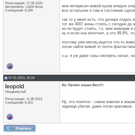
Регистрация: 17.08.2020
мне интересен живой кузов вперую оче
Автомобиль: LADA Vesta
все остальное я сам в состоянии сдел
Сообщений: 8,298
так то у меня есть, что дочери отдать 
тот же 4007 жены стоять с сегодня до а
но он будет стоять, т.к. мне мажорик в
ну и если она колотнет, а это 99,9%, т
поэтому уже месяц ищется что-то живо
логан найти живой эт почти фантастик
з.ы. я уж даже тазы смотреть начал, н
07.01.2023, 20:24
leopold
Re: Пробег наших Вест!!!
Продвинутый
Регистрация: 11.08.2019
Ну, это понятно - самое важное в маши
Сообщений: 6,163
задница убогая, даже логан красивше.