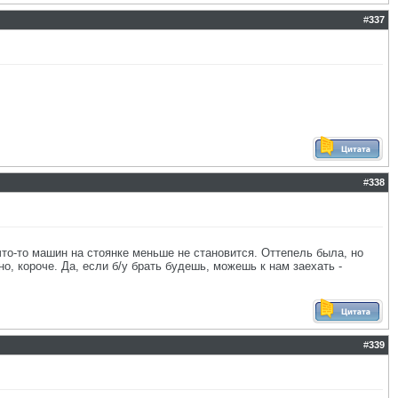
#
337
#
338
 что-то машин на стоянке меньше не становится. Оттепель была, но
о, короче. Да, если б/у брать будешь, можешь к нам заехать -
#
339