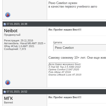
Рено Симбол нужен
в качестве первого учебного авто
07.01.2023, 16:38
Neibot
Re: Пробег наших Вест!!!
Продвинутый
Регистрация: 29.11.2016
Цитата:
Автомобиль: Haval M6 AMT 2025 +
XRay #Club 1.6 AMT 2021
Рено Симбол
Сообщений: 7,373
Самому свежему 10+ лет. Они еще жив
__________________
Дела давно минувших дней:
X-Trail SE Top 2.5 AWD 2022
Optima Comfort 2.0AT 2020
Polo Allstar AT 2016
Granta Liftback Luxe AT 2015
07.01.2023, 16:52
МГК
Re: Пробег наших Вест!!!
Banned