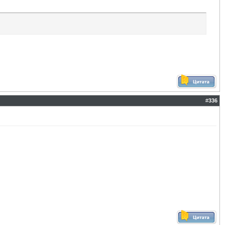
#
336