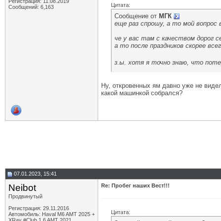
Регистрация: 11.08.2019
Цитата:
Сообщений: 6,163
Сообщение от
МГК
еще раз спрошу, а то мой вопрос в
че у вас там с качеством дорог с
а то после праздников скорее все
з.ы. хотя я точно знаю, что поте
Ну, откровенных ям давно уже не видел
какой машинкой собрался?
07.01.2023, 15:41
Neibot
Re: Пробег наших Вест!!!
Продвинутый
Регистрация: 29.11.2016
Цитата:
Автомобиль: Haval M6 AMT 2025 +
XRay #Club 1.6 AMT 2021