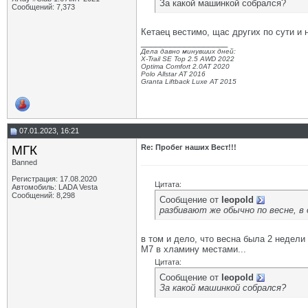
За какой машинкой собрался?
Сообщений: 7,373
Кетаец вестимо, щас других по сути и н
__________________
Дела давно минувших дней:
X-Trail SE Top 2.5 AWD 2022
Optima Comfort 2.0AT 2020
Polo Allstar AT 2016
Granta Liftback Luxe AT 2015
07.01.2023, 16:21
МГК
Re: Пробег наших Вест!!!
Banned
Регистрация: 17.08.2020
Цитата:
Автомобиль: LADA Vesta
Сообщений: 8,298
Сообщение от
leopold
разбивают же обычно по весне, в 
в том и дело, что весна была 2 недели
М7 в хламину местами...
Цитата:
Сообщение от
leopold
За какой машинкой собрался?