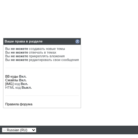
Ваши права в разделе
Вы
не можете
создавать новые темы
Вы
не можете
отвечать в темах
Вы
не можете
прикреплять вложения
Вы
не можете
редактировать свои сообщения
BB коды
Вкл.
Смайлы
Вкл.
[IMG]
код
Вкл.
HTML код
Выкл.
Правила форума