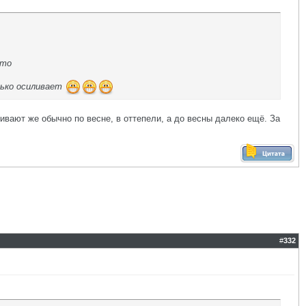
-то
олько осиливает
ивают же обычно по весне, в оттепели, а до весны далеко ещё. За
#
332