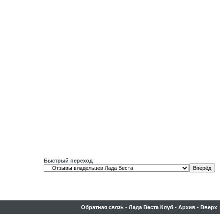
Быстрый переход
Обратная связь
-
Лада Веста Клуб
-
Архив
-
Вверх