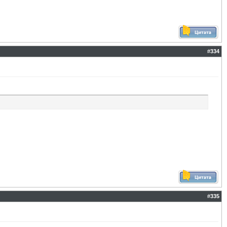
#
334
#
335