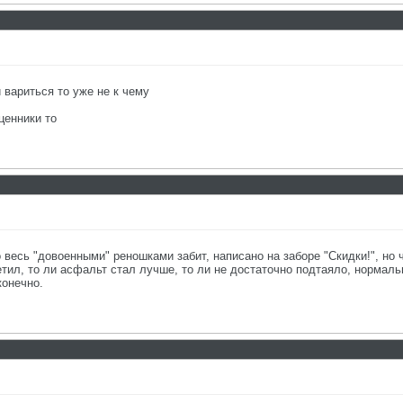
и вариться то уже не к чему
ценники то
о весь "довоенными" реношками забит, написано на заборе "Скидки!", но
тил, то ли асфальт стал лучше, то ли не достаточно подтаяло, нормальн
конечно.