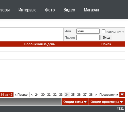
бзоры
Интервью
Фото
Видео
Магазин
Имя
Запомнить?
Пароль
Сообщения за день
Поиск
34 из 42
«
Первая
<
24
30
31
32
33
34
35
36
37
38
>
Последняя
»
Опции темы
Опции просмотра
#
331