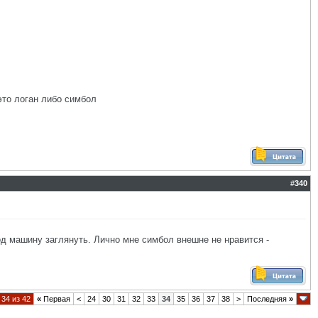
это логан либо симбол
#
340
под машину заглянуть. Лично мне симбол внешне не нравится -
34 из 42
«
Первая
<
24
30
31
32
33
34
35
36
37
38
>
Последняя
»