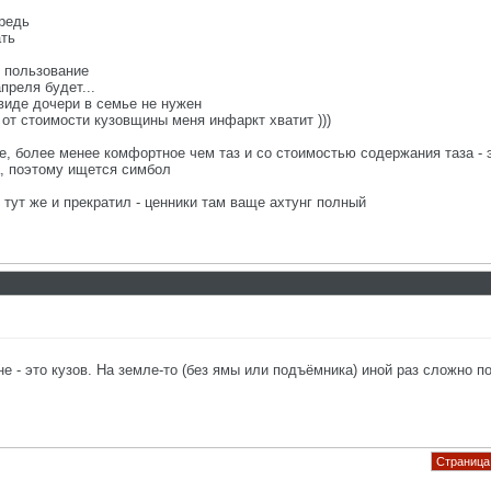
редь
ать
в пользование
преля будет...
 виде дочери в семье не нужен
о от стоимости кузовщины меня инфаркт хватит )))
е, более менее комфортное чем таз и со стоимостью содержания таза - 
а, поэтому ищется симбол
о тут же и прекратил - ценники там ваще ахтунг полный
не - это кузов. На земле-то (без ямы или подъёмника) иной раз сложно 
Страница 