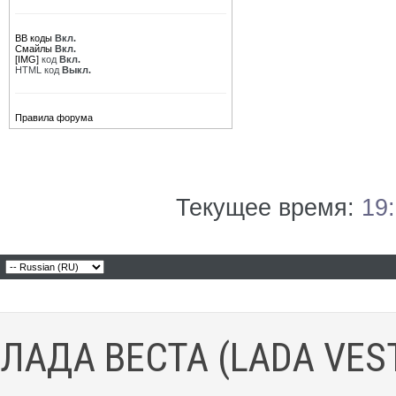
BB коды
Вкл.
Смайлы
Вкл.
[IMG]
код
Вкл.
HTML код
Выкл.
Правила форума
Текущее время:
19
ЛАДА ВЕСТА (LADA VES