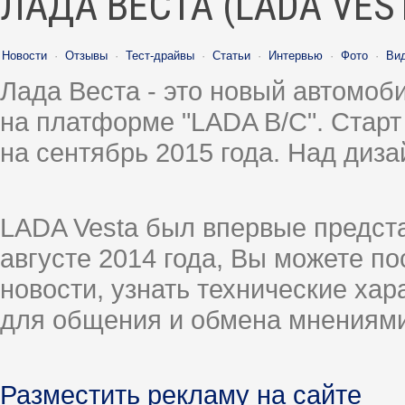
ЛАДА ВЕСТА (LADA VES
Новости
·
Отзывы
·
Тест-драйвы
·
Статьи
·
Интервью
·
Фото
·
Ви
Лада Веста - это новый автомо
на платформе "LADA B/C". Старт
на сентябрь 2015 года. Над диз
LADA Vesta был впервые предст
августе 2014 года, Вы можете п
новости, узнать технические ха
для общения и обмена мнениями
Разместить рекламу на сайте