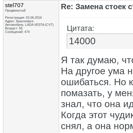
stel707
Re: Замена стоек 
vasil-ii
Re: Замена стоек...
28.12.2024,
20:07
sereno
Re: Замена стоек...
28.12.2024,
20:15
Продвинутый
sereno
Re: Замена стоек...
03.01.2025,
20:41
Регистрация: 03.06.2016
Адрес: Красноярск
sereno
Re: Замена стоек...
09.01.2025,
20:29
Автомобиль: LADA VESTA (CVT)
Цитата:
knn
Re: Замена стоек...
17.10.2025,
00:07
Возраст: 55
Сообщений: 474
Шептун
Re: Замена стоек...
17.10.2025,
17:10
14000
knn
Re: Замена стоек...
17.10.2025,
23:32
Шептун
Re: Замена стоек...
18.10.2025,
19:40
Тартарен
Re: Замена стоек...
19.10.2025,
05:26
Я так думаю, чт
На другое ума н
ошибаться. Но к
помазать, у мен
знал, что она и
Когда этот чуди
снял, а она нор