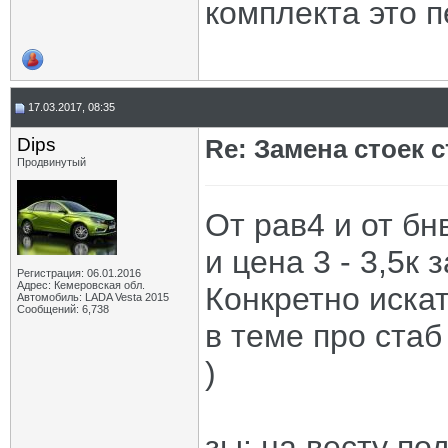
комплекта это п
17.03.2017, 08:35
Dips
Re: Замена стоек 
Продвинутый
От рав4 и от бн
и цена 3 - 3,5к 
Регистрация: 06.01.2016
Адрес: Кемеровская обл.
Конкретно искат
Автомобиль: LADA Vesta 2015
Сообщений: 6,738
в теме про стаб
)
зы: на весту по