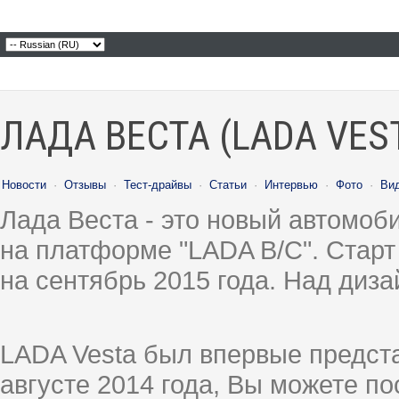
ЛАДА ВЕСТА (LADA VES
Новости
·
Отзывы
·
Тест-драйвы
·
Статьи
·
Интервью
·
Фото
·
Ви
Лада Веста - это новый автомо
на платформе "LADA B/C". Старт
на сентябрь 2015 года. Над диз
LADA Vesta был впервые предст
августе 2014 года, Вы можете п