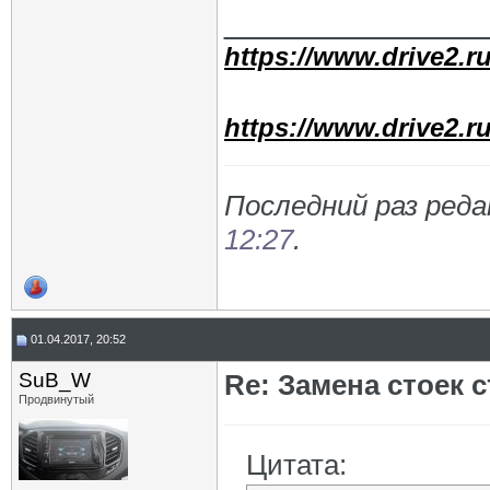
_____________
https://www.drive2.ru
https://www.drive2.ru
Последний раз реда
12:27
.
01.04.2017, 20:52
SuB_W
Re: Замена стоек 
Продвинутый
Цитата: