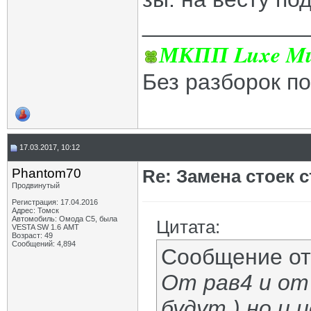
_____________
МКПП Luxe Mul
Без разборок п
17.03.2017, 10:12
Phantom70
Re: Замена стоек 
Продвинутый
Регистрация: 17.04.2016
Адрес: Томск
Автомобиль: Омода С5, была
Цитата:
VESTA SW 1.6 АМТ
Возраст: 49
Сообщений: 4,894
Сообщение о
От рав4 и от
будут ) но и ц