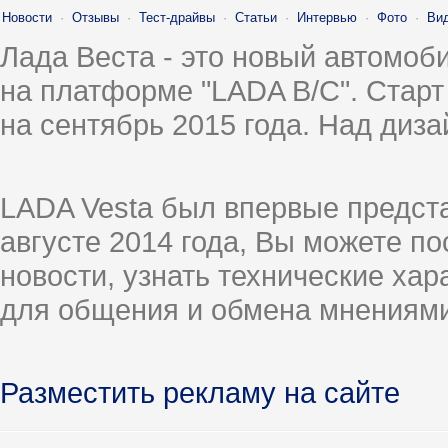
Новости
·
Отзывы
·
Тест-драйвы
·
Статьи
·
Интервью
·
Фото
·
Ви
Лада Веста - это новый автомо
на платформе "LADA B/C". Старт
на сентябрь 2015 года. Над диз
LADA Vesta был впервые предст
августе 2014 года, Вы можете п
новости, узнать технические ха
для общения и обмена мнениями
Разместить рекламу на сайте