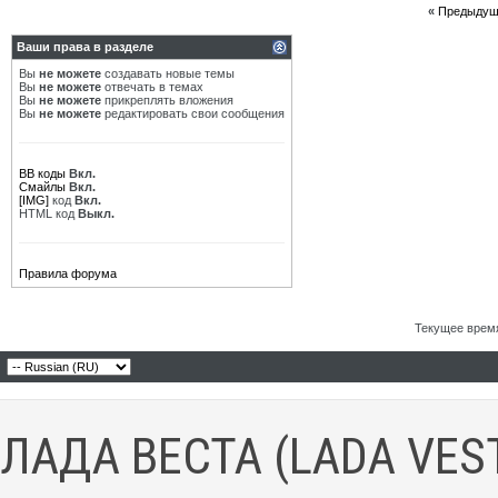
«
Предыдущ
Ваши права в разделе
Вы
не можете
создавать новые темы
Вы
не можете
отвечать в темах
Вы
не можете
прикреплять вложения
Вы
не можете
редактировать свои сообщения
BB коды
Вкл.
Смайлы
Вкл.
[IMG]
код
Вкл.
HTML код
Выкл.
Правила форума
Текущее врем
ЛАДА ВЕСТА (LADA VES