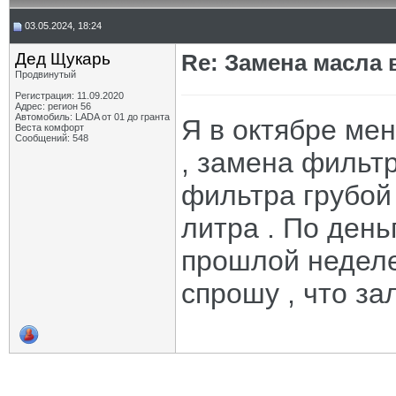
03.05.2024, 18:24
Дед Щукарь
Re: Замена масла 
Продвинутый
Регистрация: 11.09.2020
Адрес: регион 56
Автомобиль: LADA от 01 до гранта
Я в октябре ме
Веста комфорт
Сообщений: 548
, замена фильт
фильтра грубой 
литра . По день
прошлой неделе
спрошу , что зал