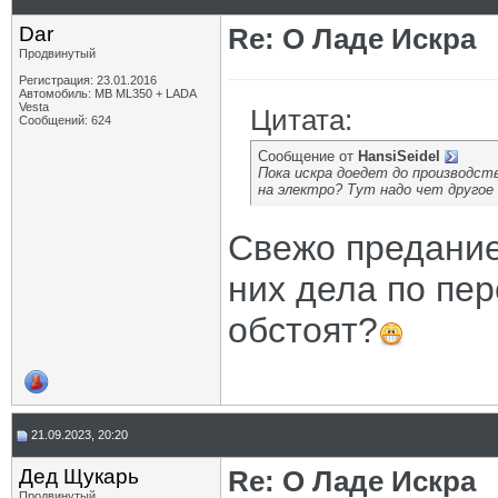
Dar
Re: О Ладе Искра
Продвинутый
Регистрация: 23.01.2016
Автомобиль: MB ML350 + LADA
Vesta
Цитата:
Сообщений: 624
Сообщение от
HansiSeidel
Пока искра доедет до производств
на электро? Тут надо чет другое
Свежо предание,
них дела по пер
обстоят?
21.09.2023, 20:20
Дед Щукарь
Re: О Ладе Искра
Продвинутый