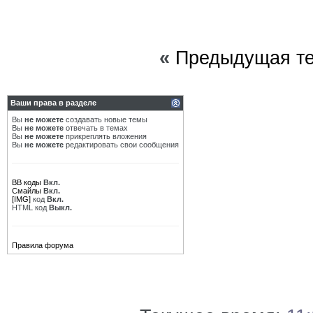
«
Предыдущая т
Ваши права в разделе
Вы
не можете
создавать новые темы
Вы
не можете
отвечать в темах
Вы
не можете
прикреплять вложения
Вы
не можете
редактировать свои сообщения
BB коды
Вкл.
Смайлы
Вкл.
[IMG]
код
Вкл.
HTML код
Выкл.
Правила форума