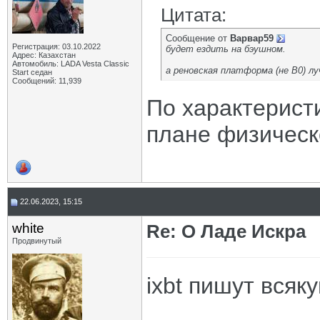
Цитата:
Сообщение от
Варвар59
Регистрация: 03.10.2022
будет ездить на бэушном.
Адрес: Казахстан
Автомобиль: LADA Vesta Classic
а реновская платформа (не В0) лу
Start седан
Сообщений: 11,939
По характерист
плане физическ
22.06.2023, 15:15
white
Re: О Ладе Искра
Продвинутый
ixbt пишут всяк