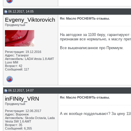
06.12.2017, 14:05
Evgeny_Viktorovich
Re: Масло РОСНЕФТЬ отзывы.
Продвинутый
На автодоке за 1100 беру, гарантируют
признакам все нормально, к маслу прет
Все вышенаписанное про Премиум.
Регистрация: 19.12.2016
Адрес: Таганрог
Автомобиль: LADA Vesta 1.8 AMT
Luxe MM
Возраст: 42
Сообщений: 117
06.12.2017, 14:07
inFINity_VRN
Re: Масло РОСНЕФТЬ отзывы.
Продвинутый
Регистрация: 12.06.2017
А их вообще подделывают? За цену 11
Адрес: Воронеж
Автомобиль: Skoda Octavia, Lada
Vesta SW 1.6 AMT
Возраст: 35
Сообщений: 6,355