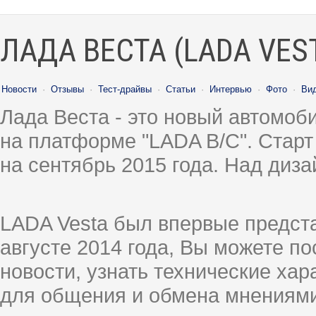
ЛАДА ВЕСТА (LADA VES
Новости
·
Отзывы
·
Тест-драйвы
·
Статьи
·
Интервью
·
Фото
·
Ви
Лада Веста - это новый автомо
на платформе "LADA B/C". Старт
на сентябрь 2015 года. Над диз
LADA Vesta был впервые предст
августе 2014 года, Вы можете п
новости, узнать технические ха
для общения и обмена мнениями