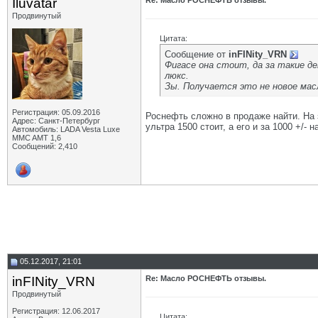
Iluvatar
Re: Масло РОСНЕФТЬ отзывы.
Продвинутый
Цитата:
Сообщение от
inFINity_VRN
Фигасе она стоит, да за такие де
люкс.
Зы. Получается это не новое мас
Регистрация: 05.09.2016
Роснефть сложно в продаже найти. На з
Адрес: Санкт-Петербург
ультра 1500 стоит, а его и за 1000 +/- 
Автомобиль: LADA Vesta Luxe
MMC AMT 1,6
Сообщений: 2,410
05.12.2017, 21:01
inFINity_VRN
Re: Масло РОСНЕФТЬ отзывы.
Продвинутый
Регистрация: 12.06.2017
Цитата: