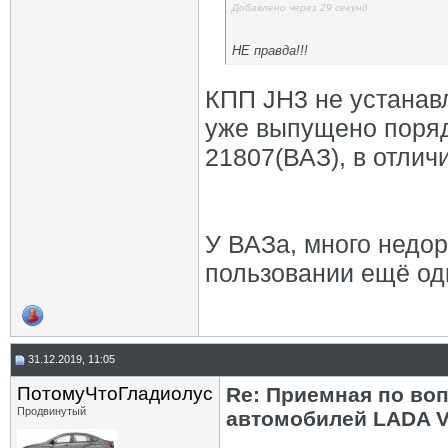
Добавлено через 29 секунд
НЕ правда!!!
КПП JH3 не устанавл
уже выпущено поряд
21807(ВАЗ), в отличи
У ВАЗа, много недор
пользовании ещё од
31.12.2019, 11:05
ПотомуЧтоГладиолус
Re: Приемная по во
Продвинутый
автомобилей LADA V