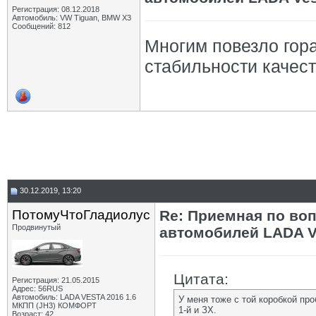
Регистрация: 08.12.2018
Автомобиль: VW Tiguan, BMW X3
Сообщений: 812
Многим повезло гор
стабильности качест
30.12.2019, 13:20
ПотомуЧтоГладиолус
Re: Приемная по во
Продвинутый
автомобилей LADA V
Цитата:
Регистрация: 21.05.2015
Адрес: 56RUS
Автомобиль: LADA VESTA 2016 1.6
У меня тоже с той коробкой пр
МКПП (JH3) КОМФОРТ
1-й и ЗХ.
Возраст: 42