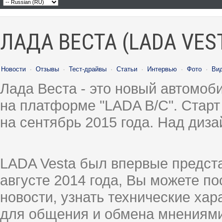
ЛАДА ВЕСТА (LADA VES
Новости
·
Отзывы
·
Тест-драйвы
·
Статьи
·
Интервью
·
Фото
·
Ви
Лада Веста - это новый автомо
на платформе "LADA B/C". Старт
на сентябрь 2015 года. Над диз
LADA Vesta был впервые предст
августе 2014 года, Вы можете п
новости, узнать технические ха
для общения и обмена мнениями