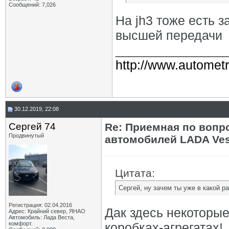
Сообщений: 7,026
На jh3 тоже есть 
высшей передачи
_______________
http://www.autometr
30.12.2019, 22:08
Сергей 74
Re: Приемная по вопр
Продвинутый
автомобилей LADA Ves
Цитата:
Сергей, ну зачем ты уже в какой р
Регистрация: 02.04.2016
Дак здесь некоторые
Адрес: Крайний север, ЯНАО
Автомобиль: Лада Веста,
комфорт.
коробках-агрегатах!