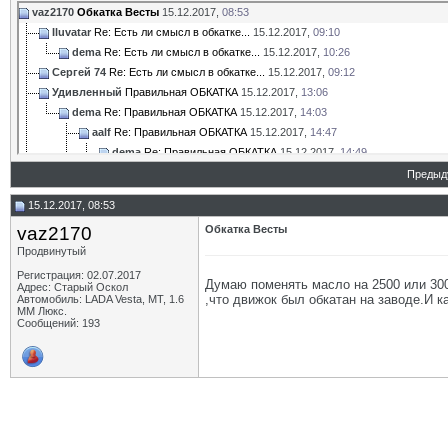
vaz2170
Обкатка Весты
15.12.2017,
08:53
Iluvatar
Re: Есть ли смысл в обкатке...
15.12.2017,
09:10
dema
Re: Есть ли смысл в обкатке...
15.12.2017,
10:26
Сергей 74
Re: Есть ли смысл в обкатке...
15.12.2017,
09:12
Удивленный
Правильная ОБКАТКА
15.12.2017,
13:06
dema
Re: Правильная ОБКАТКА
15.12.2017,
14:03
aalf
Re: Правильная ОБКАТКА
15.12.2017,
14:47
dema
Re: Правильная ОБКАТКА
15.12.2017,
14:49
Дополнительные ответы в подтемах
Предыд
Дополнительные ответы в подтемах
15.12.2017, 08:53
katran
Re: Правильная ОБКАТКА
15.12.2017,
18:16
vaz2170
Обкатка Весты
Andrey44
Re: Правильная ОБКАТКА
16.12.2017,
13:24
Продвинутый
Дополнительные ответы в подтемах
dema
Re: Правильная ОБКАТКА
18.12.2017,
10:24
Регистрация: 02.07.2017
Думаю поменять масло на 2500 или 300
Адрес: Старый Оскол
Дополнительные ответы в подтемах
,что движок был обкатан на заводе.И к
Автомобиль: LADA Vesta, МТ, 1.6
ММ Люкс.
BuzzBuzzard
Re: Правильная ОБКАТКА
05.01.2018,
06:25
Сообщений: 193
dema
Re: Правильная ОБКАТКА
09.01.2018,
10:00
Дополнительные ответы в подтемах
BuzzBuzzard
Re: Правильная ОБКАТКА
10.01.2018,
12:30
masloff
Re: Правильная ОБКАТКА
12.04.2025,
06:36
Сергей74
Re: Правильная ОБКАТКА
12.04.2025,
07:44
The_Moose
Re: Обкатка Весты
10.01.2018,
13:12