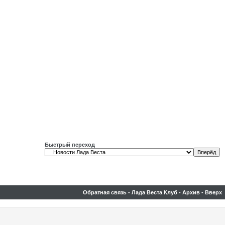
Быстрый переход
Обратная связь
-
Лада Веста Клуб
-
Архив
-
Вверх