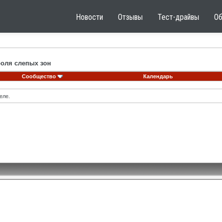
Новости
Отзывы
Тест-драйвы
О
роля слепых зон
Сообщество
Календарь
еле.