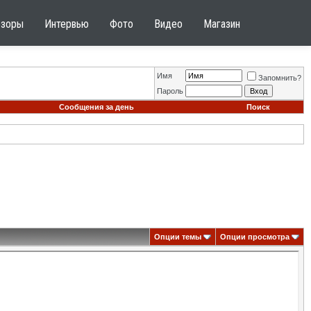
бзоры
Интервью
Фото
Видео
Магазин
Имя
Запомнить?
Пароль
Сообщения за день
Поиск
Опции темы
Опции просмотра