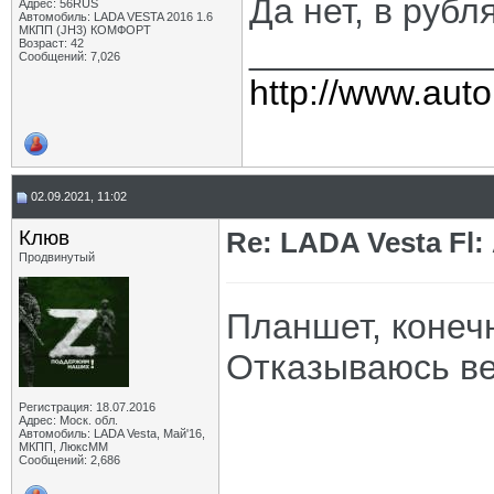
Да нет, в рубл
Адрес: 56RUS
Автомобиль: LADA VESTA 2016 1.6
МКПП (JH3) КОМФОРТ
____________
Возраст: 42
Сообщений: 7,026
http://www.auto
02.09.2021, 11:02
Клюв
Re: LADA Vesta Fl
Продвинутый
Планшет, конечн
Отказываюсь в
Регистрация: 18.07.2016
Адрес: Моск. обл.
Автомобиль: LADA Vesta, Май'16,
МКПП, ЛюксММ
Сообщений: 2,686