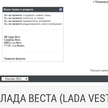
«
Предыдущ
Ваши права в разделе
Вы
не можете
создавать новые темы
Вы
не можете
отвечать в темах
Вы
не можете
прикреплять вложения
Вы
не можете
редактировать свои сообщения
BB коды
Вкл.
Смайлы
Вкл.
[IMG]
код
Вкл.
HTML код
Выкл.
Правила форума
Текущее врем
ЛАДА ВЕСТА (LADA VES