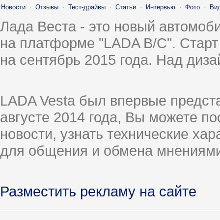
Новости
·
Отзывы
·
Тест-драйвы
·
Статьи
·
Интервью
·
Фото
·
Ви
Лада Веста - это новый автомо
на платформе "LADA B/C". Старт
на сентябрь 2015 года. Над диз
LADA Vesta был впервые предст
августе 2014 года, Вы можете п
новости, узнать технические ха
для общения и обмена мнениями
Разместить рекламу на сайте