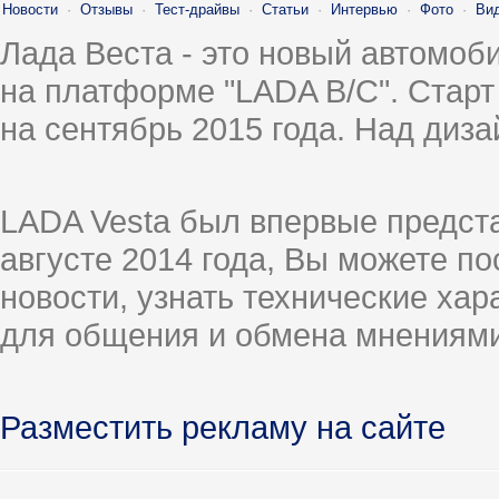
Новости
·
Отзывы
·
Тест-драйвы
·
Статьи
·
Интервью
·
Фото
·
Ви
Лада Веста - это новый автомо
на платформе "LADA B/C". Старт
на сентябрь 2015 года. Над диз
LADA Vesta был впервые предст
августе 2014 года, Вы можете п
новости, узнать технические ха
для общения и обмена мнениями
Разместить рекламу на сайте