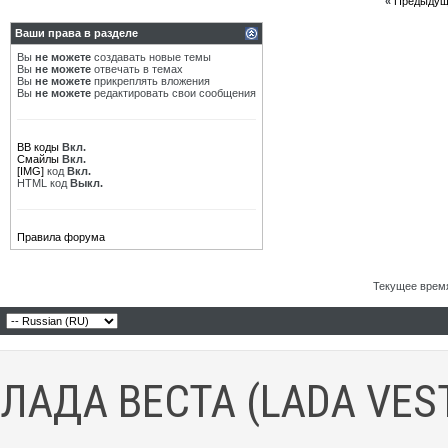
«
Предыдущ
Ваши права в разделе
Вы
не можете
создавать новые темы
Вы
не можете
отвечать в темах
Вы
не можете
прикреплять вложения
Вы
не можете
редактировать свои сообщения
BB коды
Вкл.
Смайлы
Вкл.
[IMG]
код
Вкл.
HTML код
Выкл.
Правила форума
Текущее врем
ЛАДА ВЕСТА (LADA VES