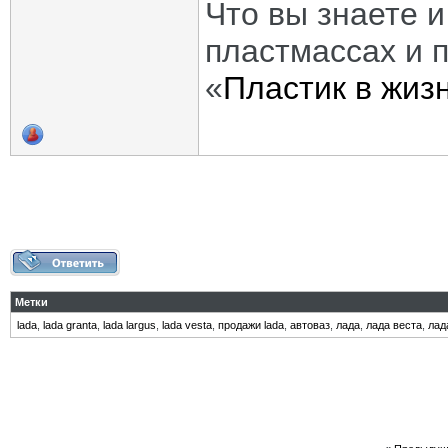
Что вы знаете и
пластмассах и 
«
Пластик в жиз
Метки
lada
,
lada granta
,
lada largus
,
lada vesta
,
продажи lada
,
автоваз
,
лада
,
лада веста
,
лад