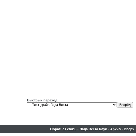
Быстрый переход
Обратная связь
-
Лада Веста Клуб
-
Архив
-
Вверх