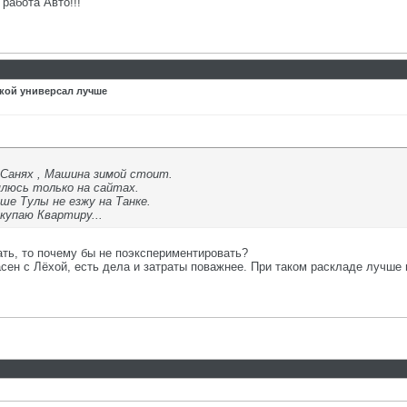
работа Авто!!!
акой универсал лучше
 Санях , Машина зимой стоит.
люсь только на сайтах.
ше Тулы не езжу на Танке.
купаю Квартиру...
ать, то почему бы не поэкспериментировать?
асен с Лёхой, есть дела и затраты поважнее. При таком раскладе лучше