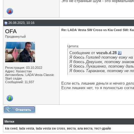
Это не странный Шум - это нормальная 
26.08.2023, 10:16
OFA
Re: LADA Vesta SW Cross vs Kia Ceed SW: К
Продвинутый
Цитата:
Сообщение от
vozub.d.28
Я боюсь Гололед поэтому езжу на
Я боюсь Девушек, поэтому знаком
Я боюсь Лукашенко, поэтому даль
Регистрация: 03.10.2022
Я боюсь Тараканов, поэтому не по
Адрес: Казахстан
Автомобиль: LADA Vesta Classic
Start седан
Сообщений: 11,937
Если есть лишние деньги и нечего дел
Если лишних нет, то я полностью согл
Метки
kia ceed
,
lada vesta
,
lada vesta sw cross
,
веста
,
ала веста
,
тест-драйв