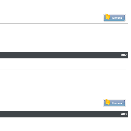
#
82
#
83