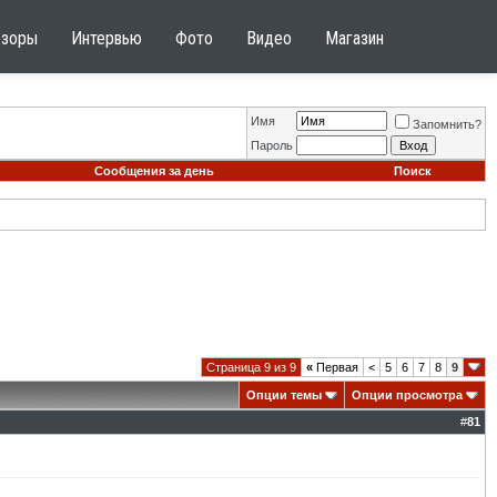
бзоры
Интервью
Фото
Видео
Магазин
Имя
Запомнить?
Пароль
Сообщения за день
Поиск
Страница 9 из 9
«
Первая
<
5
6
7
8
9
Опции темы
Опции просмотра
#
81