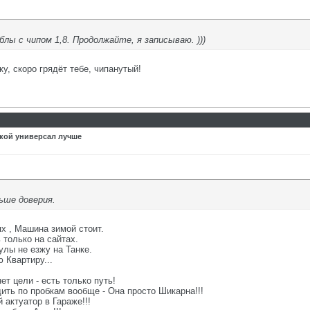
ы с чипом 1,8. Продолжайте, я записываю. )))
у, скоро грядёт тебе, чипанутый!
акой универсал лучше
ьше доверия.
х , Машина зимой стоит.
только на сайтах.
лы не езжу на Танке.
 Квартиру...
ет цели - есть только путь!
дить по пробкам вообще - Она просто Шикарна!!!
 актуатор в Гараже!!!