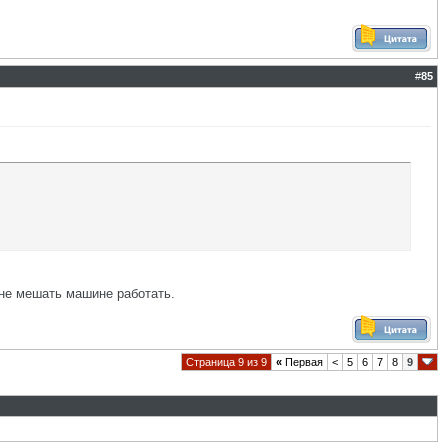
#
85
 не мешать машине работать.
Страница 9 из 9
«
Первая
<
5
6
7
8
9