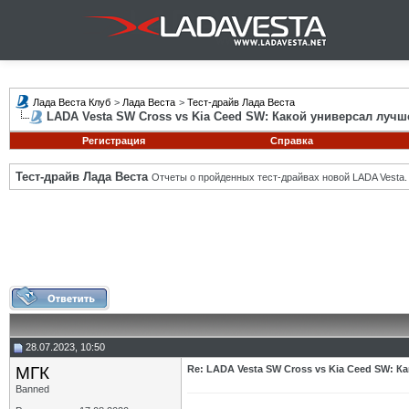
Лада Веста Клуб
>
Лада Веста
>
Тест-драйв Лада Веста
LADA Vesta SW Cross vs Kia Ceed SW: Какой универсал лучш
Регистрация
Справка
Тест-драйв Лада Веста
Отчеты о пройденных тест-драйвах новой LADA Vesta.
28.07.2023, 10:50
МГК
Re: LADA Vesta SW Cross vs Kia Ceed SW: К
Banned