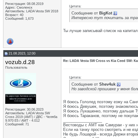
Регистрация: 08.08.2019
Цитата:
Адрес: Смоленск
Автомобиль: LADA Vesta SW 2018
Сообщение от
BigKot
Возраст: 40
Интересно тут почитать за трабл
Сообщений: 1,673
Ты лучше записывай список на капиталк
21.08.2023, 12:00
vozub.d.28
Re: LADA Vesta SW Cross vs Kia Ceed SW: К
Пользователь
Цитата:
Сообщение от
Shev4uk
Но заводской прошивке у меня бол
Я боюсь Гололед поэтому езжу на Саня
Я боюсь Девушек, поэтому знакомлюсь 
Регистрация: 30.06.2023
Я боюсь Лукашенко, поэтому дальше Ту
Автомобиль: LADA Vesta SW
Я боюсь Тараканов, поэтому не покупаю
Cross 2019 (AMT) / ДВС - Челяба
__________________
9.970 Е5 / АМТ - 4.012
Сообщений: 71
Вестоводы с АМТ как Самураи - у них н
Если на тачку просто смотреть и не ез
Не будь Лошарой - всегда Держи второй