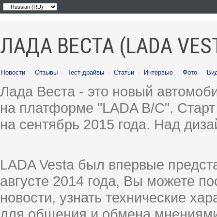
ЛАДА ВЕСТА (LADA VES
Новости
·
Отзывы
·
Тест-драйвы
·
Статьи
·
Интервью
·
Фото
·
Ви
Лада Веста - это новый автомо
на платформе "LADA B/C". Старт
на сентябрь 2015 года. Над диз
LADA Vesta был впервые предст
августе 2014 года, Вы можете п
новости, узнать технические ха
для общения и обмена мнениями