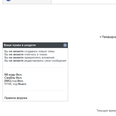
«
Предыдущ
Ваши права в разделе
Вы
не можете
создавать новые темы
Вы
не можете
отвечать в темах
Вы
не можете
прикреплять вложения
Вы
не можете
редактировать свои сообщения
BB коды
Вкл.
Смайлы
Вкл.
[IMG]
код
Вкл.
HTML код
Выкл.
Правила форума
Текущее врем