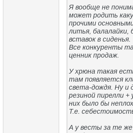
Я вообще не поним
может родить каку
прочими основными
литья, балалайки,
вставок в сиденья.
Все конкуренты т
ценник продаж.
У хрюна такая ест
там появляется кл
света-дождя. Ну и 
резиной пирелли + 
них было бы неплох
Т.е. себестоимость
А у весты за те ж