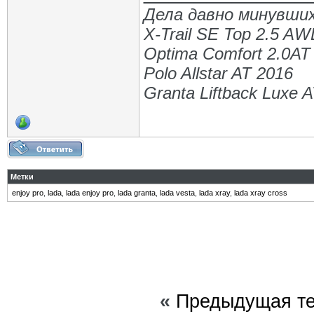
Дела давно минувших
X-Trail SE Top 2.5 A
Optima Comfort 2.0AT
Polo Allstar AT 2016
Granta Liftback Luxe 
Метки
enjoy pro
,
lada
,
lada enjoy pro
,
lada granta
,
lada vesta
,
lada xray
,
lada xray cross
«
Предыдущая т