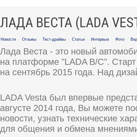
ЛАДА ВЕСТА (LADA VES
Новости
·
Отзывы
·
Тест-драйвы
·
Статьи
·
Интервью
·
Фото
·
Ви
Лада Веста - это новый автомо
на платформе "LADA B/C". Старт
на сентябрь 2015 года. Над диз
LADA Vesta был впервые предст
августе 2014 года, Вы можете п
новости, узнать технические ха
для общения и обмена мнениями