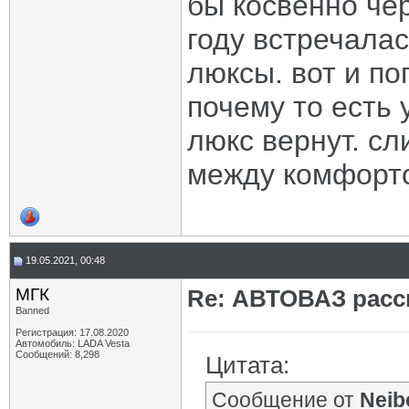
бы косвенно чер
году встречалас
люксы. вот и п
почему то есть
люкс вернут. с
между комфорт
19.05.2021, 00:48
МГК
Re: АВТОВАЗ расск
Banned
Регистрация: 17.08.2020
Автомобиль: LADA Vesta
Сообщений: 8,298
Цитата:
Сообщение от
Neib