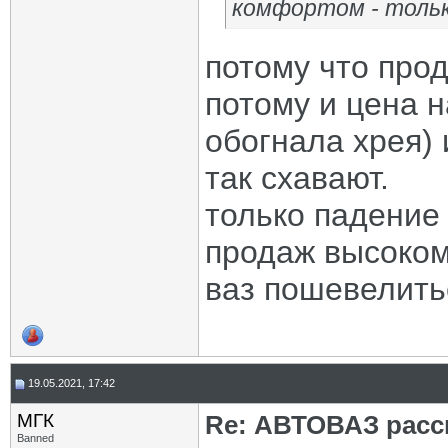
комфортом - тольк
потому что про
потому и цена н
обогнала хрея)
так схавают.
только падение
продаж высоком
ваз пошевелить
19.05.2021, 17:42
МГК
Re: АВТОВАЗ расск
Banned