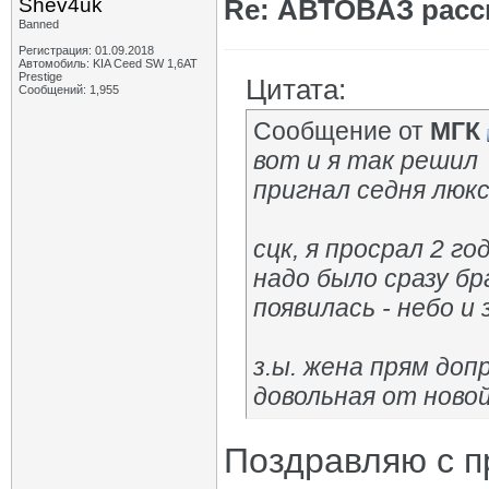
Shev4uk
Re: АВТОВАЗ расск
Banned
Регистрация: 01.09.2018
Автомобиль: KIA Ceed SW 1,6AT
Prestige
Цитата:
Сообщений: 1,955
Сообщение от
МГК
вот и я так решил
пригнал седня люкс
сцк, я просрал 2 г
надо было сразу бр
появилась - небо и
з.ы. жена прям доп
довольная от ново
Поздравляю с п