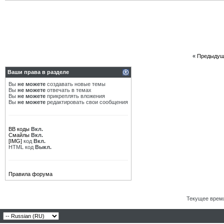
«
Предыдущ
Ваши права в разделе
Вы
не можете
создавать новые темы
Вы
не можете
отвечать в темах
Вы
не можете
прикреплять вложения
Вы
не можете
редактировать свои сообщения
BB коды
Вкл.
Смайлы
Вкл.
[IMG]
код
Вкл.
HTML код
Выкл.
Правила форума
Текущее врем