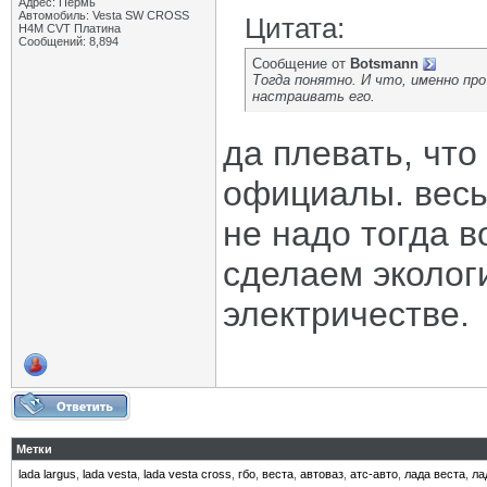
Адрес: Пермь
Автомобиль: Vesta SW CROSS
Цитата:
H4M CVT Платина
Сообщений: 8,894
Сообщение от
Botsmann
Тогда понятно. И что, именно пр
настраивать его.
да плевать, что
официалы. весь 
не надо тогда в
сделаем эколог
электричестве.
Метки
lada largus
,
lada vesta
,
lada vesta cross
,
гбо
,
веста
,
автоваз
,
атс-авто
,
лада веста
,
ла