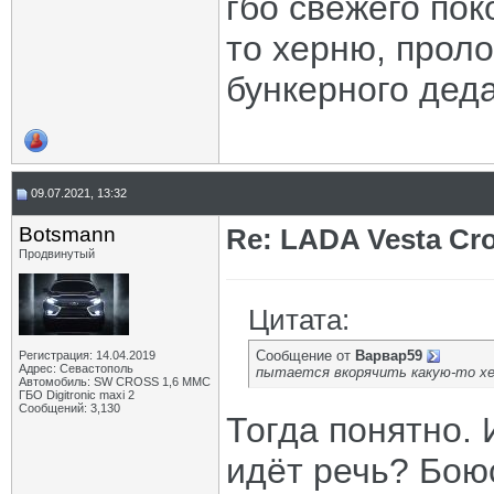
гбо свежего пок
то херню, прол
бункерного деда
09.07.2021, 13:32
Botsmann
Re: LADA Vesta Cro
Продвинутый
Цитата:
Сообщение от
Варвар59
Регистрация: 14.04.2019
Адрес: Севастополь
пытается вкорячить какую-то хер
Автомобиль: SW CROSS 1,6 ММС
ГБО Digitronic maxi 2
Сообщений: 3,130
Тогда понятно. 
идёт речь? Бою