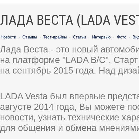
ЛАДА ВЕСТА (LADA VES
Новости
·
Отзывы
·
Тест-драйвы
·
Статьи
·
Интервью
·
Фото
·
Ви
Лада Веста - это новый автомо
на платформе "LADA B/C". Старт
на сентябрь 2015 года. Над диз
LADA Vesta был впервые предст
августе 2014 года, Вы можете п
новости, узнать технические ха
для общения и обмена мнениями