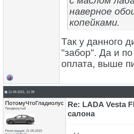
с маслом лада
наверное обош
копейками.
Так у данного 
"забор". Да и п
оплата, выше п
11.09.2021, 11:39
ПотомуЧтоГладиолус
Re: LADA Vesta 
Продвинутый
салона
Регистрация: 21.05.2015