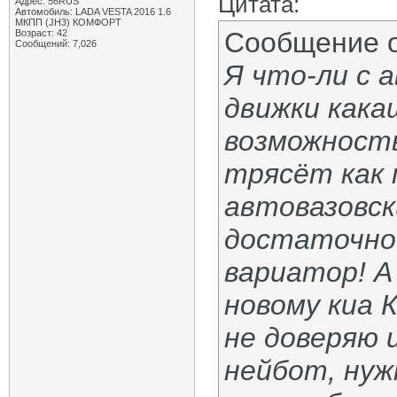
Цитата:
Адрес: 56RUS
Автомобиль: LADA VESTA 2016 1.6
МКПП (JH3) КОМФОРТ
Сообщение 
Возраст: 42
Сообщений: 7,026
Я что-ли с 
движки кака
возможность
трясёт как 
автовазовск
достаточно!
вариатор! А
новому киа К
не доверяю 
нейбот, нуж