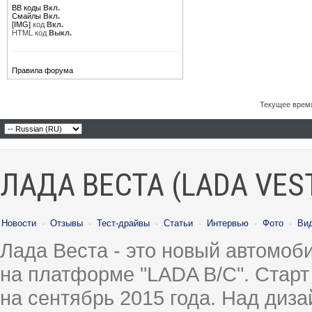
BB коды
Вкл.
Смайлы
Вкл.
[IMG]
код
Вкл.
HTML код
Выкл.
Правила форума
Текущее врем
ЛАДА ВЕСТА (LADA VES
Новости
·
Отзывы
·
Тест-драйвы
·
Статьи
·
Интервью
·
Фото
·
Ви
Лада Веста - это новый автомо
на платформе "LADA B/C". Старт
на сентябрь 2015 года. Над диз