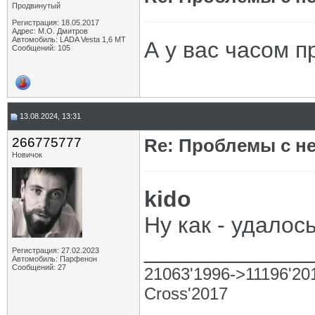
Продвинутый
Регистрация: 18.05.2017
Адрес: М.О. Дмитров
Автомобиль: LADA Vesta 1,6 МТ
А у вас часом п
Сообщений: 105
13.08.2024, 13:31
266775777
Re: Проблемы с н
Новичок
kido
Ну как - удалос
_____________
Регистрация: 27.02.2023
Автомобиль: Парфенон
Сообщений: 27
21063'1996->11196'2
Cross'2017