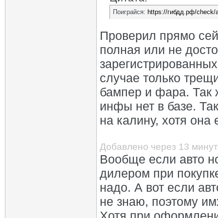
Поиграйся:
https://гибдд.рф/check/
Проверил прямо сей
полная или не дост
зарегистрированных 
случае только трещи
бампер и фара. Так 
инфы нет в базе. Та
на калину, хотя она 
Добавлено через 13 минут
Вообще если авто но
дилером при покупке
надо. А вот если авт
не знаю, поэтому им
Хотя при оформлени