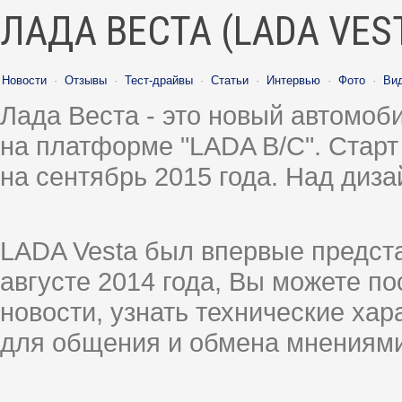
ЛАДА ВЕСТА (LADA VES
Новости
·
Отзывы
·
Тест-драйвы
·
Статьи
·
Интервью
·
Фото
·
Ви
Лада Веста - это новый автомо
на платформе "LADA B/C". Старт
на сентябрь 2015 года. Над диз
LADA Vesta был впервые предст
августе 2014 года, Вы можете п
новости, узнать технические ха
для общения и обмена мнениями