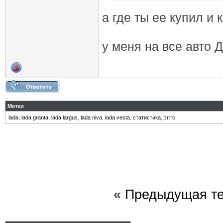
а где ты ее купил и 
у меня на все авто 
Метки
lada
,
lada granta
,
lada largus
,
lada niva
,
lada vesta
,
статистика
,
эптс
«
Предыдущая т