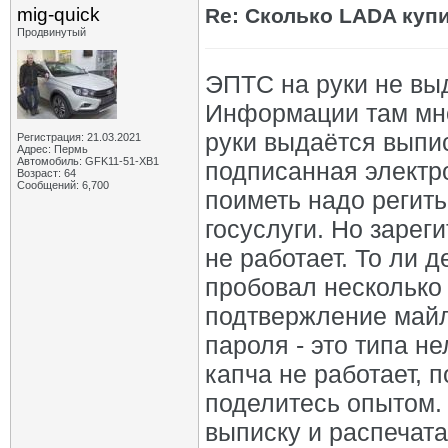
mig-quick
Re: Сколько LADA куп
Продвинутый
ЭПТС на руки не выд
Информации там мно
руки выдаётся выпис
Регистрация: 21.03.2021
Адрес: Пермь
Автомобиль: GFK11-51-ХВ1
подписанная электро
Возраст: 64
Сообщений: 6,700
поиметь надо регить
госуслуги. Но зареги
не работает. То ли 
пробовал несколько 
подтвержление майл
пароля - это типа не
капча не работает, 
поделитесь опытом. 
выписку и распечат