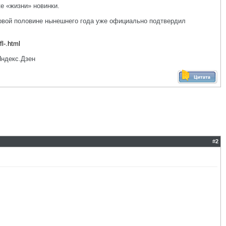
е «жизни» новинки.
ервой половине нынешнего года уже официально подтвердил
l-.html
Яндекс.Дзен
#
2