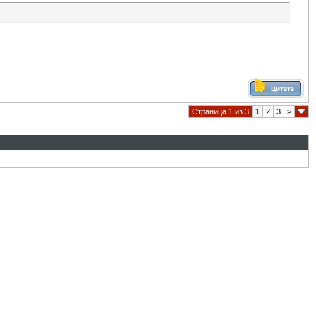
Страница 1 из 3
1
2
3
>