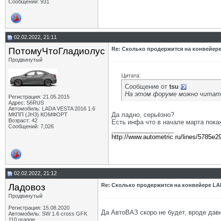
Сообщений: 931
02.02.2022, 21:11
ПотомуЧтоГладиолус
Re: Сколько продержится на конвейере
Продвинутый
Цитата:
Сообщение от
tsu
На этом форуме можно читать
Регистрация: 21.05.2015
Адрес: 56RUS
Автомобиль: LADA VESTA 2016 1.6
Да ладно, серьёзно?
МКПП (JH3) КОМФОРТ
Возраст: 42
Есть инфа что в начале марта пока
Сообщений: 7,026
__________________
http://www.autometric.ru/lines/5785e2
02.02.2022, 21:12
Ладовоз
Re: Сколько продержится на конвейере LA
Продвинутый
Регистрация: 15.08.2020
Да АвтоВАЗ скоро не будет, вроде давн
Автомобиль: SW 1.6 cross GFK
__________________
110 orange