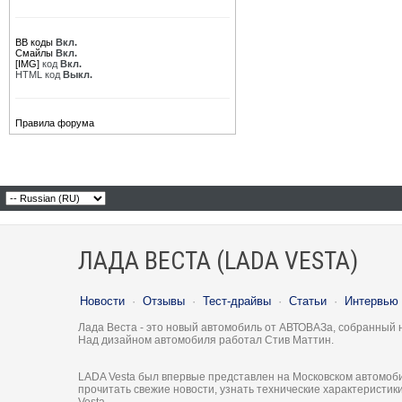
BB коды
Вкл.
Смайлы
Вкл.
[IMG]
код
Вкл.
HTML код
Выкл.
Правила форума
ЛАДА ВЕСТА (LADA VESTA)
Новости
·
Отзывы
·
Тест-драйвы
·
Статьи
·
Интервью
Лада Веста - это новый автомобиль от АВТОВАЗа, собранный 
Над дизайном автомобиля работал Стив Маттин.
LADA Vesta был впервые представлен на Московском автомоби
прочитать свежие новости, узнать технические характеристи