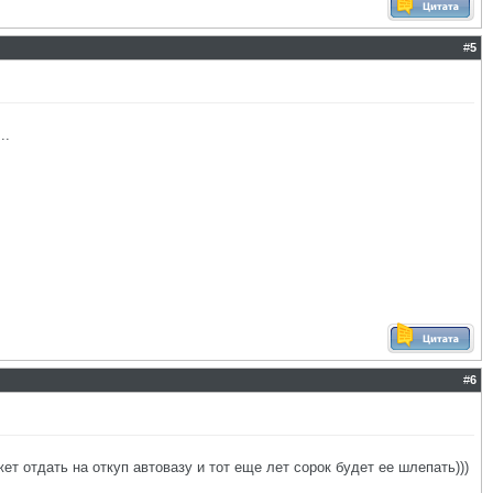
#
5
..
#
6
т отдать на откуп автовазу и тот еще лет сорок будет ее шлепать)))