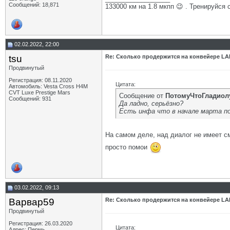
Сообщений: 18,871
133000 км на 1.8 мкпп 😉 . Тренируйся 
02.02.2022, 22:00
tsu
Re: Сколько продержится на конвейере LA
Продвинутый
Регистрация: 08.11.2020
Цитата:
Автомобиль: Vesta Cross H4M
CVT Luxe Prestige Mars
Сообщение от
ПотомуЧтоГладиол
Сообщений: 931
Да ладно, серьёзно?
Есть инфа что в начале марта п
На самом деле, над диалог не имеет 
просто помои
03.02.2022, 09:13
Варвар59
Re: Сколько продержится на конвейере LA
Продвинутый
Регистрация: 26.03.2020
Цитата:
Адрес: Пермь