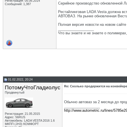
Регистрация: 05.06.2014
Серийное производство обновленной Л
Сообщений: 1,387
Рестайлинговая LADA Vesta должна вст
АВТОВАЗ. На рынке обновленная Веста,
Полная версия новости на новом сайт
__________________
Что вы знаете и не знаете о полимерах
01.02.2022, 20:24
ПотомуЧтоГладиолус
Re: Сколько продержится на конвейере
Продвинутый
Обычно автоваз за 2 месяца до про
__________________
http://www.autometric.ru/lines/5785e2
Регистрация: 21.05.2015
Адрес: 56RUS
Автомобиль: LADA VESTA 2016 1.6
МКПП (JH3) КОМФОРТ