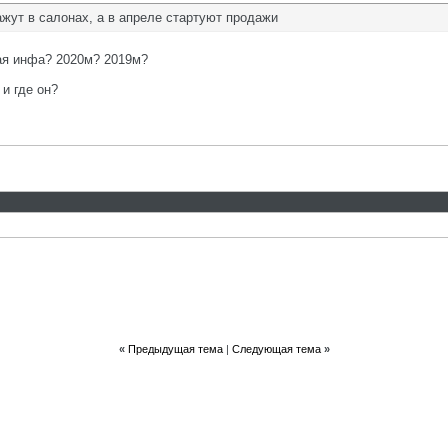
ажут в салонах, а в апреле стартуют продажи
ая инфа? 2020м? 2019м?
и где он?
«
Предыдущая тема
|
Следующая тема
»