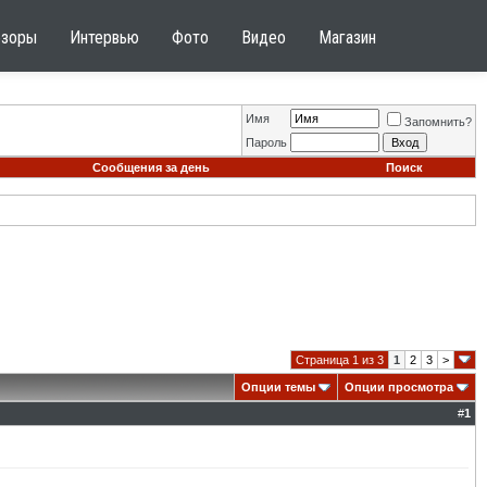
бзоры
Интервью
Фото
Видео
Магазин
Имя
Запомнить?
Пароль
Сообщения за день
Поиск
Страница 1 из 3
1
2
3
>
Опции темы
Опции просмотра
#
1