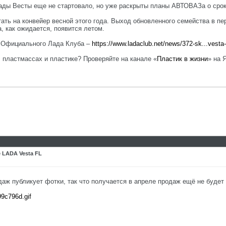
ады Весты еще не стартовало, но уже раскрыты планы АВТОВАЗа о срок
ать на конвейер весной этого года. Выход обновленного семейства в п
 как ожидается, появится летом.
е Официального Лада Клуба –
https://www.ladaclub.net/news/372-sk...vesta-f
, пластмассах и пластике? Проверяйте на канале «
Пластик в жизни
» на 
 LADA Vesta FL
даж публикует фотки, так что получается в апреле продаж ещё не будет
99c796d.gif