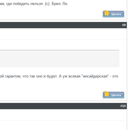
ам, где победить нельзя. (с). Брюс Ли.
#
9
гарантии, что так оно и будет. А уж всякая "инсайдерская" - это
#
10