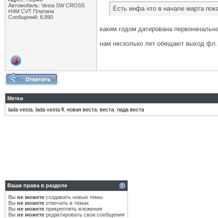
Автомобиль: Vesta SW CROSS
Есть инфа что в начале марта пок
H4M CVT Платина
Сообщений: 8,890
каким годом датирована первоначальн
нам несколько лет обещают выход фл. 
Метки
lada vesta
,
lada vesta fl
,
новая веста
,
веста
,
лада веста
Ваши права в разделе
Вы
не можете
создавать новые темы
Вы
не можете
отвечать в темах
Вы
не можете
прикреплять вложения
Вы
не можете
редактировать свои сообщения