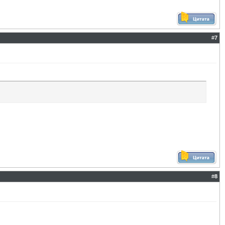
#
7
#
8