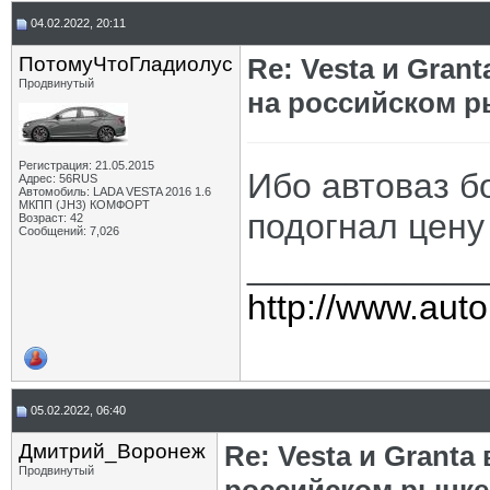
04.02.2022, 20:11
ПотомуЧтоГладиолус
Re: Vesta и Gran
Продвинутый
на российском р
Регистрация: 21.05.2015
Ибо автоваз б
Адрес: 56RUS
Автомобиль: LADA VESTA 2016 1.6
МКПП (JH3) КОМФОРТ
подогнал цену
Возраст: 42
Сообщений: 7,026
____________
http://www.auto
05.02.2022, 06:40
Дмитрий_Воронеж
Re: Vesta и Grant
Продвинутый