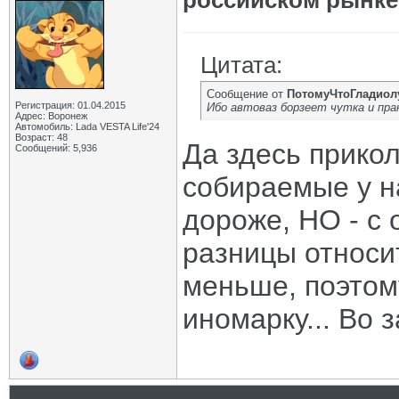
российском рынке
Цитата:
Сообщение от
ПотомуЧтоГладиол
Регистрация: 01.04.2015
Ибо автоваз борзеет чутка и пра
Адрес: Воронеж
Автомобиль: Lada VESTA Life'24
Возраст: 48
Да здесь прикол
Сообщений: 5,936
собираемые у на
дороже, НО - с
разницы относи
меньше, поэтом
иномарку... Во з