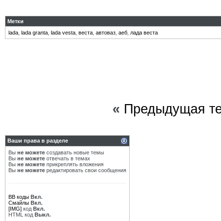
Метки
lada
,
lada granta
,
lada vesta
,
веста
,
автоваз
,
аеб
,
лада веста
«
Предыдущая т
Ваши права в разделе
Вы
не можете
создавать новые темы
Вы
не можете
отвечать в темах
Вы
не можете
прикреплять вложения
Вы
не можете
редактировать свои сообщения
BB коды
Вкл.
Смайлы
Вкл.
[IMG]
код
Вкл.
HTML код
Выкл.