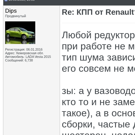
Dips
Re: КПП от Renault
Продвинутый
Любой редуктор
при работе не 
Регистрация: 06.01.2016
Адрес: Кемеровская обл.
тип шума завис
Автомобиль: LADA Vesta 2015
Сообщений: 6,738
его совсем не м
зы: а у вазовод
кто то и не зам
такое), а в осн
сборки, частые