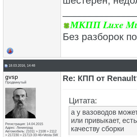
шестерен, недо
_____________
МКПП Luxe Mul
Без разборок п
18.03.2016, 14:48
gvsp
Re: КПП от Renault
Продвинутый
Цитата:
а у вазоводов может
или привыкает, есть
Регистрация: 14.04.2015
качеству сборки
Адрес: Ленинград
Автомобиль: 21011 > 2108 > 2112
> 217230 > 21713-33-46+Vesta SW