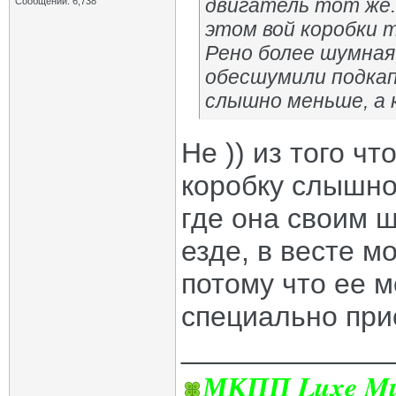
двигатель тот же.
Сообщений: 6,738
этом вой коробки 
Рено более шумная,
обесшумили подка
слышно меньше, а 
Не )) из того ч
коробку слышно
где она своим 
езде, в весте м
потому что ее 
специально при
_____________
МКПП Luxe Mul