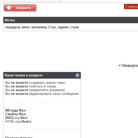
Страниц
Метки
передача
,
мкпп
,
механика
,
Стук
,
задняя
,
стуки
«
Предыдущ
Ваши права в разделе
Вы
не можете
создавать новые темы
Вы
не можете
отвечать в темах
Вы
не можете
прикреплять вложения
Вы
не можете
редактировать свои сообщения
BB коды
Вкл.
Смайлы
Вкл.
[IMG]
код
Вкл.
HTML код
Выкл.