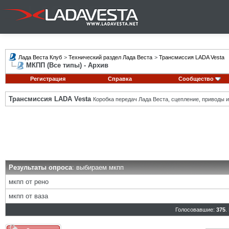
Лада Веста Клуб
>
Технический раздел Лада Веста
>
Трансмиссия LADA Vesta
МКПП (Все типы) - Архив
Регистрация
Справка
Сообщество
Трансмиссия LADA Vesta
Коробка передач Лада Веста, сцепление, приводы и 
Результаты опроса
: выбираем мкпп
мкпп от рено
мкпп от ваза
Голосовавшие:
375
.