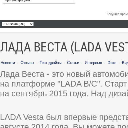
Правила форума
Текущее врем
ЛАДА ВЕСТА (LADA VES
Новости
·
Отзывы
·
Тест-драйвы
·
Статьи
·
Интервью
·
Фото
·
Ви
Лада Веста - это новый автомо
на платформе "LADA B/C". Старт
на сентябрь 2015 года. Над диз
LADA Vesta был впервые предст
августе 2014 года, Вы можете п