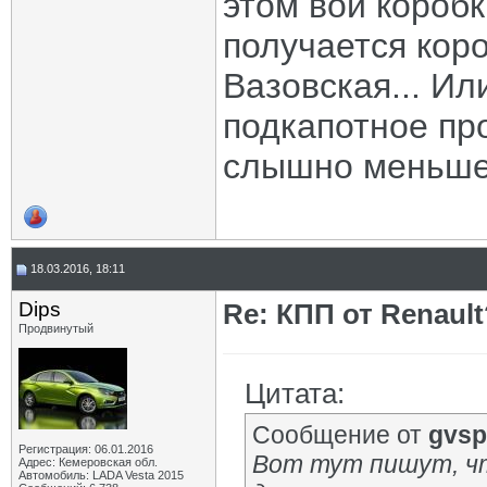
этом вой короб
получается кор
Вазовская... И
подкапотное про
слышно меньше,
18.03.2016, 18:11
Dips
Re: КПП от Renault
Продвинутый
Цитата:
Сообщение от
gvsp
Регистрация: 06.01.2016
Вот тут пишут, ч
Адрес: Кемеровская обл.
Автомобиль: LADA Vesta 2015