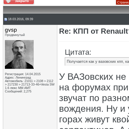
Страниц
18.03.2016, 09:39
gvsp
Re: КПП от Renault
Продвинутый
Цитата:
Получается как у вазовских кпп, ка
У ВАЗовских не 
Регистрация: 14.04.2015
Адрес: Ленинград
Автомобиль: 21011 > 2108 > 2112
на форумах прив
> 217230 > 21713-33-46+Vesta SW
1.6 люкс ММ АМТ
Сообщений: 2,275
звучат по разно
вождения. Ну и 
горах живут кво