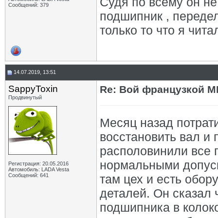
Судя по всему он не
Сообщений: 379
подшипник , переде
только то что я чита
14.07.2019, 13:51
SappyToxin
Re: Вой французкой М
Продвинутый
Месяц назад потрати
восстановить вал и
располовинили все 
нормальными допуска
Регистрация: 20.05.2016
Автомобиль: LADA Vesta
Сообщений: 641
там цех и есть обо
деталей. Он сказал 
подшипника в колоко