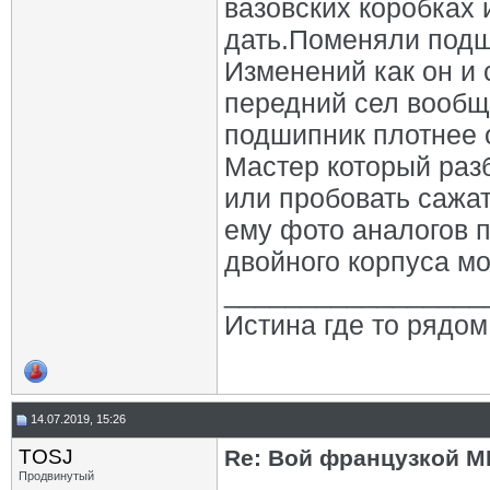
вазовских коробках 
дать.Поменяли подш
Изменений как он и 
передний сел вообще
подшипник плотнее 
Мастер который разб
или пробовать сажа
ему фото аналогов п
двойного корпуса мог
_________________
Истина где то рядом
14.07.2019, 15:26
TOSJ
Re: Вой французкой М
Продвинутый