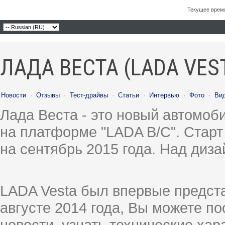
Текущее врем
ЛАДА ВЕСТА (LADA VES
Новости
·
Отзывы
·
Тест-драйвы
·
Статьи
·
Интервью
·
Фото
·
Ви
Лада Веста - это новый автомо
на платформе "LADA B/C". Старт
на сентябрь 2015 года. Над диз
LADA Vesta был впервые предст
августе 2014 года, Вы можете п
новости, узнать технические ха