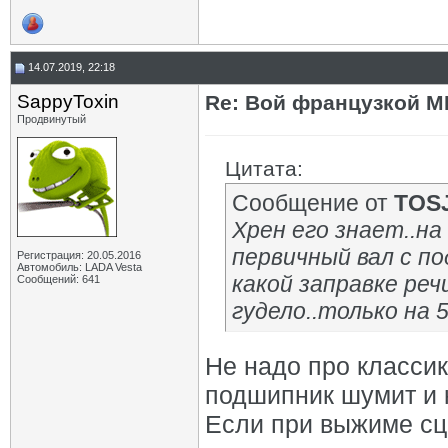
14.07.2019, 22:18
SappyToxin
Re: Вой французкой М
Продвинутый
Цитата:
Сообщение от
TOS
Хрен его знает..на
первичный вал с п
Регистрация: 20.05.2016
Автомобиль: LADA Vesta
какой заправке речи
Сообщений: 641
гудело..только на 5
Не надо про классик
подшипник шумит и к
Если при выжиме сц