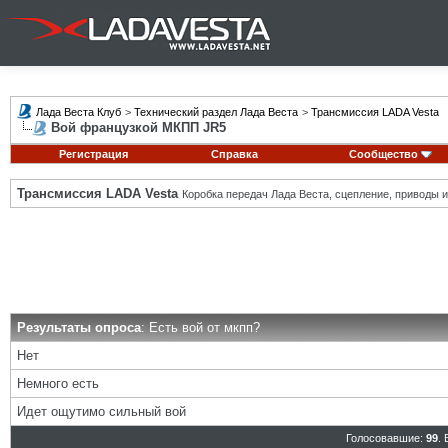
Лада Веста Клуб
>
Технический раздел Лада Веста
>
Трансмиссия LADA Vesta
Вой французкой МКПП JR5
Регистрация
Справка
Сообщество
Трансмиссия LADA Vesta
Коробка передач Лада Веста, сцепление, приводы и 
Результаты опроса
: Есть вой от мкпп?
Нет
Немного есть
Идет ощутимо сильный вой
Голосовавшие:
99
.