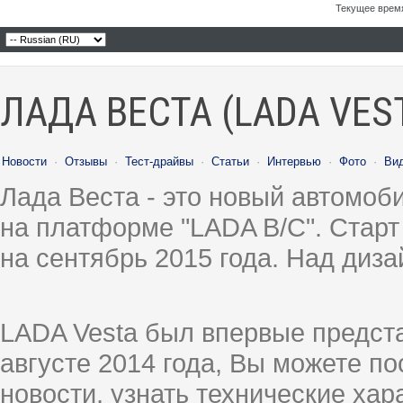
Текущее врем
ЛАДА ВЕСТА (LADA VES
Новости
·
Отзывы
·
Тест-драйвы
·
Статьи
·
Интервью
·
Фото
·
Ви
Лада Веста - это новый автомо
на платформе "LADA B/C". Старт
на сентябрь 2015 года. Над диз
LADA Vesta был впервые предст
августе 2014 года, Вы можете п
новости, узнать технические ха