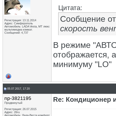
Цитата:
Сообщение о
Регистрация: 13.11.2014
Адрес: Симферополь
скорость вен
Автомобиль: LADA Vesta, МТ люкс
мультимедиа климат.
Сообщений: 4,737
В режиме "АВТО
отображается, 
минимуму "LO"
05.07.2017, 17:20
np-3821195
Re: Кондиционер 
Продвинутый
Регистрация: 26.07.2015
Адрес: 26ru
Автомобиль: Лада-Веста комфорт