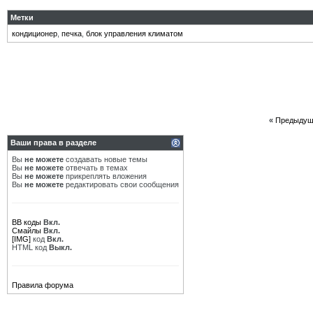
Метки
кондиционер
,
печка
,
блок управления климатом
«
Предыдущ
Ваши права в разделе
Вы
не можете
создавать новые темы
Вы
не можете
отвечать в темах
Вы
не можете
прикреплять вложения
Вы
не можете
редактировать свои сообщения
BB коды
Вкл.
Смайлы
Вкл.
[IMG]
код
Вкл.
HTML код
Выкл.
Правила форума