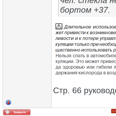
чел. стёкла 
бортом +37.
Стр. 66 руковод
Ст