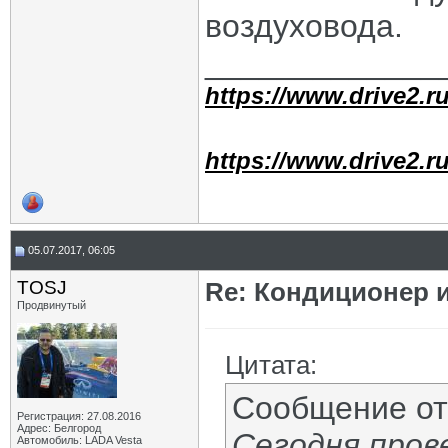
воздуховода.
_____________
https://www.drive2.ru
https://www.drive2.ru
05.07.2017, 06:05
TOSJ
Re: Кондиционер 
Продвинутый
Цитата:
Сообщение о
Регистрация: 27.08.2016
Адрес: Белгород
Сегодня пров
Автомобиль: LADA Vesta